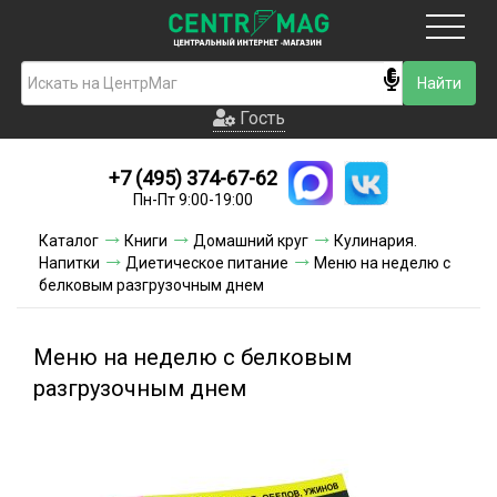
Москва
Гость
Гость
+7 (495) 374-67-62
Новинки
Пн-Пт 9:00-19:00
Условия доставки
Каталог
Книги
Домашний круг
Кулинария.
Напитки
Диетическое питание
Меню на неделю с
Условия оплаты
белковым разгрузочным днем
Контакты
Меню на неделю с белковым
Акции и скидки
разгрузочным днем