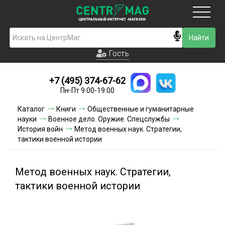
Москва
Гость
Гость
+7 (495) 374-67-62
Новинки
Пн-Пт 9:00-19:00
Условия доставки
Каталог
Книги
Общественные и гуманитарные
науки
Военное дело. Оружие. Спецслужбы
Условия оплаты
История войн
Метод военных наук. Стратегии,
тактики военной истории
Контакты
Метод военных наук. Стратегии,
Акции и скидки
тактики военной истории