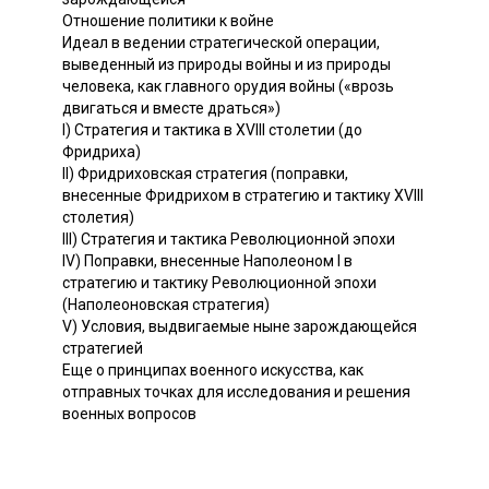
Oтнoшeниe политики к войне
Идеал в ведении стратегической операции,
выведенный из природы войны и из природы
человека, как главного орудия войны («врозь
двигаться и вместе драться»)
I) Стратегия и тактика в XVIII столетии (до
Фридриха)
II) Фридриховская стратегия (поправки,
внесенные Фридрихом в стратегию и тактику XVIII
столетия)
III) Стратегия и тактика Революционной эпохи
IV) Поправки, внесенные Наполеоном I в
стратегию и тактику Революционной эпохи
(Наполеоновская стратегия)
V) Условия, выдвигаемые ныне зарождающейся
стратегией
Еще о принципах военного искусства, как
отправных точках для исследования и решения
военных вопросов