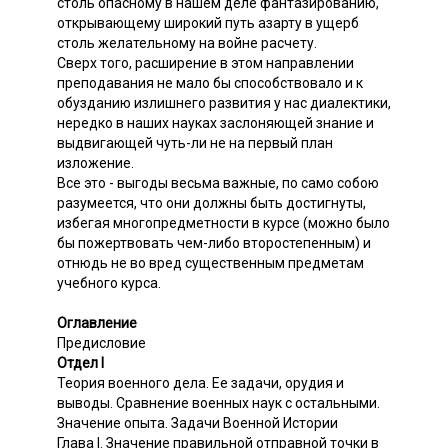
столь опасному в нашем деле фантазированию,
открывающему широкий путь азарту в ущерб
столь желательному на войне расчету.
Сверх того, расширение в этом направлении
преподавания не мало бы способствовало и к
обузданию излишнего развития у нас диалектики,
нередко в наших науках заслоняющей знание и
выдвигающей чуть-ли не на первый план
изложение.
Все это - выгоды весьма важные, по само собою
разумеется, что они должны быть достигнуты,
избегая многопредметности в курсе (можно было
бы пожертвовать чем-либо второстепенным) и
отнюдь не во вред существенным предметам
учебного курса.
Оглавление
Предисловие
Отдел I
Теория военного дела. Ее задачи, орудия и
выводы. Сравнение военных наук с остальными.
Значение опыта. Задачи Военной Истории
Глава I. Значение правильной отправной точки в