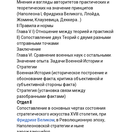
Мнения и взгляды авторитетов практических и
теоретических на значение принципов
(Наполеона I, Фридриха Великого, Ллойда,
Жомини, Клаузевица, Деккера...)
II Правила и нормы
Глава V. I) Отношение между теорией и практикой
II) Сопоставление двух Теорий с двумя разными
отправными точками
Заключение
Глава VI. Сравнение военных наук с остальными.
Значение опыта. Задачи Военной Истории и
Стратегии
Военная История (историческое построение и
обоснование факта; критика объективной и
субъективной стороны факта)
Стратегия (установка связи между
разобранными фактами)
Отдел II
Сопоставление в основных чертах состояния
стратегического искусства XVIII столетия, при
Фридрихе Великом
, в Революционную эпоху,
Наполеоновской стратегии и ныне
зарождающейся