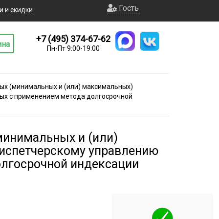
Гость
и и скидки
+7 (495) 374-67-62
ина
Пн-Пт 9:00-19:00
ных (минимальных и (или) максимальных)
мых с применением метода долгосрочной
минимальных и (или)
диспетчерскому управлению
олгосрочной индексации