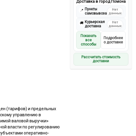
Доставка в город Помона
Пункты
Нет
📍
самовывоза
данных
Курьерская
Нет
🚚
доставка
данных
Показать
Подробнее
все
о доставке
способы
Рассчитать стоимость
доставки
цен (тарифов) и предельных
рскому управлению в
димой валовой выручки»
ой власти по регулированию
субъектами оперативно-