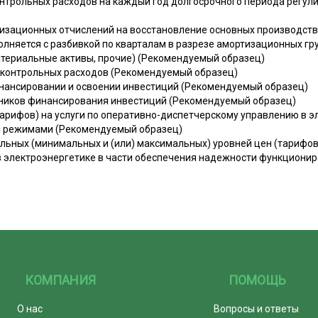
онтрольных расходов на каждый год долгосрочного периода регу
тизационных отчислений на восстановление основных производст
лняется с разбивкой по кварталам в разрезе амортизационных гру
териальные активы, прочие) (Рекомендуемый образец)
дконтрольных расходов (Рекомендуемый образец)
инансировании и освоении инвестиций (Рекомендуемый образец)
чников финансирования инвестиций (Рекомендуемый образец)
тарифов) на услуги по оперативно-диспетчерскому управлению в э
и режимами (Рекомендуемый образец)
льных (минимальных и (или) максимальных) уровней цен (тарифов)
 электроэнергетике в части обеспечения надежности функциони
КОМПАНИЯ
ПОМОЩЬ
О нас
Вопросы и ответы