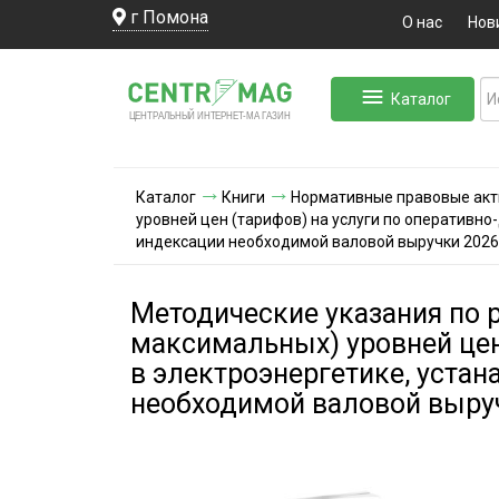
г Помона
О нас
Нов
Каталог
ЛЬНЫЙ ИНТЕРНЕТ-МА
ЦЕНТ
Р
А
Г
А
ЗИН
Каталог
Книги
Нормативные правовые ак
уровней цен (тарифов) на услуги по оперативн
индексации необходимой валовой выручки 2026
Методические указания по 
максимальных) уровней цен
в электроэнергетике, уста
необходимой валовой выруч