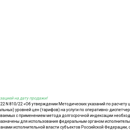
зацией на дату продажи!
022 N 810/22 «Об утверждении Методических указаний по расчету 
альных) уровней цен (тарифов) на услуги по оперативно-диспетче
иваемых с применением метода долгосрочной индексации необхо
назначены для использования федеральным органом исполнительн
ганами исполнительной власти субъектов Российской Федерации, 