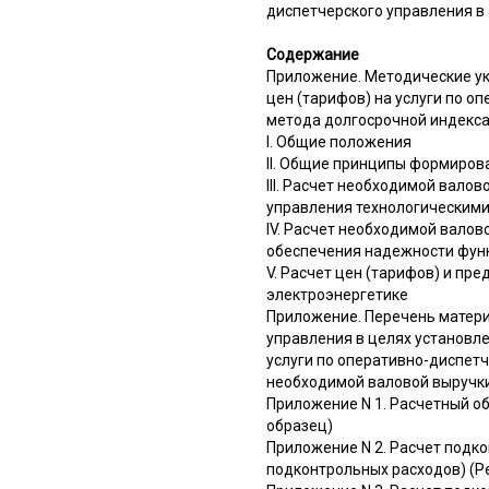
диспетчерского управления в
Содержание
Приложение. Методические ук
цен (тарифов) на услуги по 
метода долгосрочной индекс
I. Общие положения
II. Общие принципы формиров
III. Расчет необходимой вало
управления технологическим
IV. Расчет необходимой валов
обеспечения надежности фун
V. Расчет цен (тарифов) и пр
электроэнергетике
Приложение. Перечень матери
управления в целях установле
услуги по оперативно-диспет
необходимой валовой выручк
Приложение N 1. Расчетный о
образец)
Приложение N 2. Расчет подк
подконтрольных расходов) (