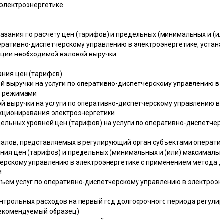
 электроэнергетике.
азания по расчету цен (тарифов) и предельных (минимальных и (
оперативно-диспетчерскому управлению в электроэнергетике, уст
ации необходимой валовой выручки
ания цен (тарифов)
вой выручки на услуги по оперативно-диспетчерскому управлению в
и режимами
ой выручки на услуги по оперативно-диспетчерскому управлению в
кционирования электроэнергетики
едельных уровней цен (тарифов) на услуги по оперативно-диспетч
алов, представляемых в регулирующий орган субъектами операт
ния цен (тарифов) и предельных (минимальных и (или) максималь
черскому управлению в электроэнергетике с применением метода
и
бъем услуг по оперативно-диспетчерскому управлению в электро
онтрольных расходов на первый год долгосрочного периода регул
Рекомендуемый образец)