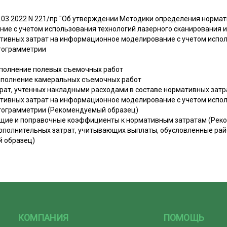
0.03.2022 N 221/пр "Об утверждении Методики определения нормат
е с учетом использования технологий лазерного сканирования 
тивных затрат на информационное моделирование с учетом испол
отограмметрии
выполнение полевых съемочных работ
 выполнение камеральных съемочных работ
рат, учтенных накладными расходами в составе нормативных затрат
тивных затрат на информационное моделирование с учетом испол
отограмметрии (Рекомендуемый образец)
ющие и поправочные коэффициенты к нормативным затратам (Рек
дополнительных затрат, учитывающих выплаты, обусловленные ра
й образец)
КОМПАНИЯ
ПОМОЩЬ