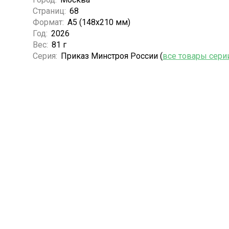
Страниц:
68
Формат:
А5 (148x210 мм)
Год:
2026
Вес:
81 г
Серия:
Приказ Минстроя России (
все товары сери