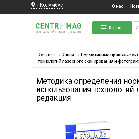
г Колумбус
О нас
Нов
Каталог
ЛЬНЫЙ ИНТЕРНЕТ-МА
ЦЕНТ
Р
А
Г
А
ЗИН
Каталог
Книги
Нормативные правовые ак
технологий лазерного сканирования и фотограм
Методика определения нор
использования технологий 
редакция