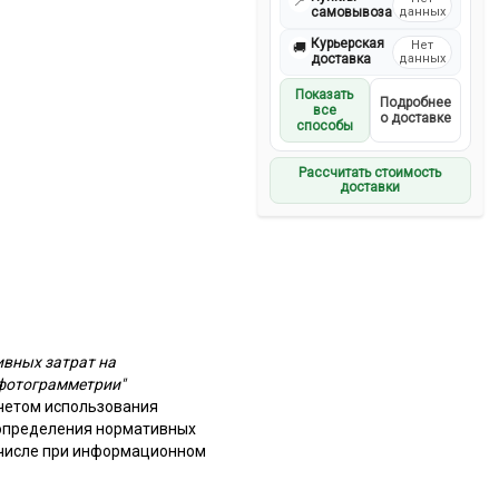
📍
самовывоза
данных
Курьерская
Нет
🚚
доставка
данных
Показать
Подробнее
все
о доставке
способы
Рассчитать стоимость
доставки
ивных затрат на
 фотограмметрии"
четом использования
 определения нормативных
 числе при информационном