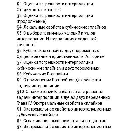
§2. Оценки погрешности интерполяции.
Сходимость в классе С
§3. Оценки погрешности интерполяции
(продолжение)
§4. Локальные свойства кубических сплайнов
§5. О выборе граничных условий и узлов
интерполяции. Интерполяция с заданной
точностью
§6. Кубические сплайны двух переменных.
Существование и единственность. Алгоритм
§7. Оценки погрешности интерполяции
кубическими сплайнами двух переменных
§8. Кубические B-сплайны
§9. О применении B-сплайнов для решения
задачи интерполяции
§10. О применении B-сплайнов для решения
задачи интерполяции. Случай двух переменных
Глава IV. Экстремальные свойства сплайнов
§1. Экстремальное свойство интерполяционных
кубических сплайнов
§2. Сглаживание экспериментальных данных
§3. Экстремальное свойство интерполяционных