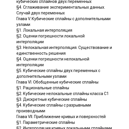
кубических сплайнов двух переменных
§4. Сглаживание экспериментальных данных.
Случай двух переменных
Глава V. Кубические сплайны с дополнительными
узлами
§1. Локальная интерполяция
§2. Оценки погрешности локальной
интерполяции
§3. Нелокальная интерполяция. Существование и
единственность решения
§4. Оценки погрешности нелокальной
интерполяции
§5. Кубические сплайны двух переменных с
дополнительными узлами
Глава VI. Обобщенные кубические сплайны
§1. Рациональные сплайны
§2. Кубические нелокальные сплайны класса C1
§3. Дискретные кубические сплайны
§4. Кубические сплайны с разрывными
производными
Глава VII. Приближение кривых и поверхностей
§1. Параметрические сплайны
§2. Интерполяция кривых локальными сплайнами