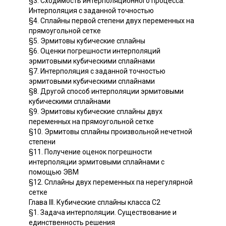
§3. Сходимость интерполяционного процесса.
Интерполяция с заданной точностью
§4. Сплайны первой степени двух переменных на
прямоугольной сетке
§5. Эрмитовы кубические сплайны
§6. Оценки погрешности интерполяций
эрмитовыми кубическими сплайнами
§7. Интерполяция с заданной точностью
эрмитовыми кубическими сплайнами
§8. Другой способ интерполяции эрмитовыми
кубическими сплайнами
§9. Эрмитовы кубические сплайны двух
переменных на прямоугольной сетке
§10. Эрмитовы сплайны произвольной нечетной
степени
§11. Получение оценок погрешности
интерполяции эрмитовыми сплайнами с
помощью ЭВМ
§12. Сплайны двух переменных па нерегулярной
сетке
Глава III. Кубические сплайны класса С2
§1. Задача интерполяции. Существование и
единственность решения