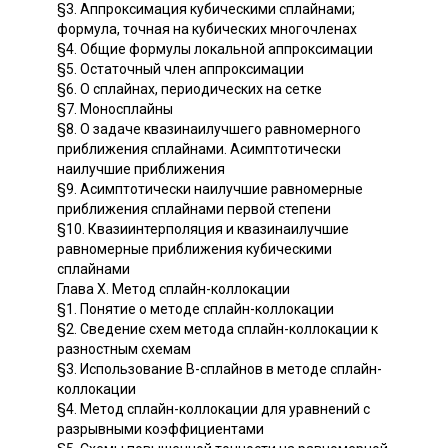
§3. Аппроксимация кубическими сплайнами;
формула, точная на кубических многочленах
§4. Общие формулы локальной аппроксимации
§5. Остаточный член аппроксимации
§6. О сплайнах, периодических на сетке
§7. Моносплайны
§8. О задаче квазинаилучшего равномерного
приближения сплайнами. Асимптотически
наилучшие приближения
§9. Асимптотически наилучшие равномерные
приближения сплайнами первой степени
§10. Квазиинтерполяция и квазинаилучшие
равномерные приближения кубическими
сплайнами
Глава X. Метод сплайн-коллокации
§1. Понятие о методе сплайн-коллокации
§2. Сведение схем метода сплайн-коллокации к
разностным схемам
§3. Использование B-сплайнов в методе сплайн-
коллокации
§4. Метод сплайн-коллокации для уравнений с
разрывными коэффициентами