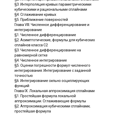
§3. Интерполяция кривых параметрическими
кубическими и рациональными сплайнами
§4. Сглаживание кривых
§5. Приближение поверхностей
Глава VIII. Численное дифференцирование и
интегрирование
§1. Численное дифференцирование
§2. Асимптотические, формулы для кубических
сплайнов класса С2
§3. Численное дифференцирование на
равномерной сетке
§4. Численное интегрирование
§5. Оценки погрешности формул численного
интегрирования. Интегрирование с заданной
точностью
§6. Интегрирование сильно осциллирующих
функций
Глава IX. Локальная аппроксимация сплайнами
§1. Простейшая формула локальной
аппроксимации. Сглаживающие формулы
§2. Аппроксимация кубическими сплайнами;
простейшая формула