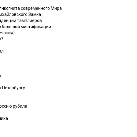
 Инкогнита современного Мира
ихайловского Замка
зиденции тамплиеров
ло большой мистификации
ечания)
р?
ал
в
у Петербургу
Россию рубила
ника