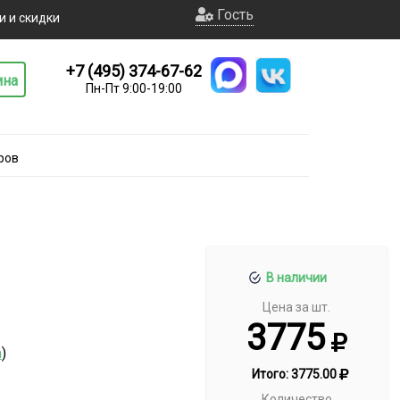
Гость
и и скидки
+7 (495) 374-67-62
ина
Пн-Пт 9:00-19:00
ров
В наличии
Цена за шт.
3775
а
)
Итого:
3775.00
Количество