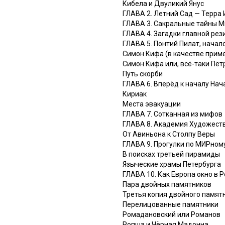
Кибела и Двуликий Янус
ГЛАВА 2. Летний Сад — Терра
ГЛАВА 3. Сакральные тайны М
ГЛАВА 4. Загадки главной ре
ГЛАВА 5. Понтий Пилат, нача
Симон Кифа (в качестве прим
Симон Кифа или, всё-таки Пёт
Путь скорби
ГЛАВА 6. Вперёд к началу Нач
Кириак
Места эвакуации
ГЛАВА 7. Сотканная из мифов
ГЛАВА 8. Академия Художест
От Авиньона к Столпу Веры
ГЛАВА 9. Прогулки по МИРном
В поисках третьей пирамиды
Языческие храмы Петербурга
ГЛАВА 10. Как Европа окно в 
Пара двойных памятников
Третья копия двойного памят
Перелицованные памятники
Ромадановский или Романов
Ропша и Чёрная Мадонна