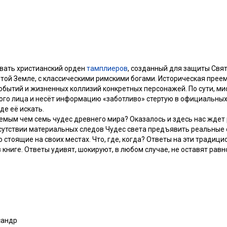
ывать христианский орден
тамплиеров
, созданный для защиты Свя
ятой Земле, с классическими римскими богами. Историческая прее
обытий и жизненных коллизий конкретных персонажей. По сути, м
ого лица и несёт информацию «заботливо» стертую в официальных
де её искать.
емым чем семь чудес древнего мира? Оказалось и здесь нас ждет
тсутствии материальных следов Чудес света предъявить реальные
о стоящие на своих местах. Что, где, когда? Ответы на эти тради
в книге. Ответы удивят, шокируют, в любом случае, не оставят ра
сандр