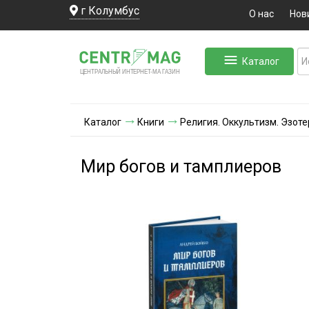
г Колумбус
О нас
Нов
Каталог
ЛЬНЫЙ ИНТЕРНЕТ-МА
ЦЕНТ
Р
А
Г
А
ЗИН
Каталог
Книги
Религия. Оккультизм. Эзот
Мир богов и тамплиеров