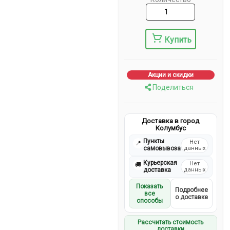
Купить
Акции и скидки
Поделиться
Доставка в город
Колумбус
Пункты
Нет
📍
самовывоза
данных
Курьерская
Нет
🚚
доставка
данных
Показать
Подробнее
все
о доставке
способы
Рассчитать стоимость
доставки