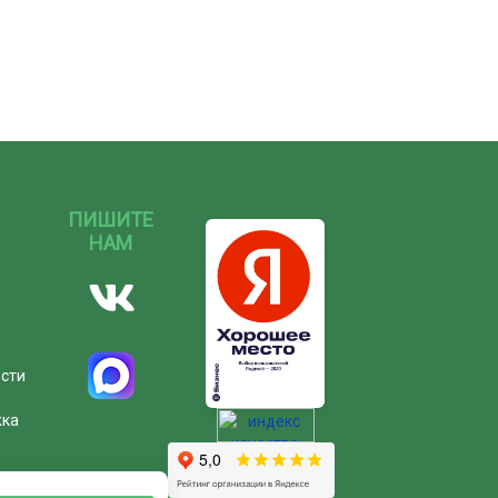
ПИШИТЕ
НАМ
ости
жка