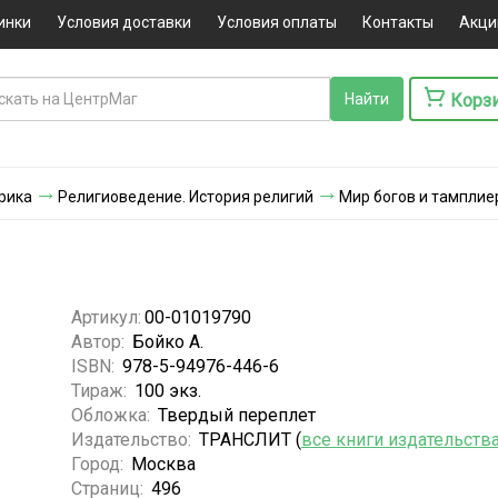
инки
Условия доставки
Условия оплаты
Контакты
Акци
Корз
ерика
Религиоведение. История религий
Мир богов и тамплие
Артикул:
00-01019790
Автор:
Бойко А.
ISBN:
978-5-94976-446-6
Тираж:
100 экз.
Обложка:
Твердый переплет
Издательство:
ТРАНСЛИТ (
все книги издательств
Город:
Москва
Страниц:
496