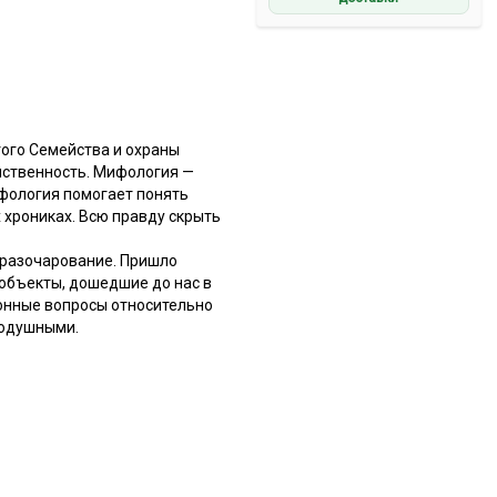
того Семейства и охраны
мственность. Мифология —
ифология помогает понять
 хрониках. Всю правду скрыть
 разочарование. Пришло
 объекты, дошедшие до нас в
ционные вопросы относительно
внодушными.