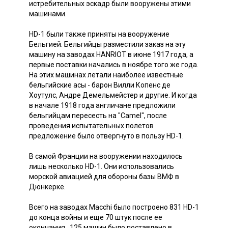
истребительных эскадр были вооружены этими
машинами.
HD-1 были также приняты на вооружение
Бельгией. Бельгийцы разместили заказ на эту
машину на заводах HANRIOT в июне 1917 года, а
первые поставки начались в ноябре того же года.
На этих машинах летали наиболее известные
бельгийские асы - барон Вилли Копенс де
Хоутулс, Андре Демельмейстер и другие. И когда
в начале 1918 года англичане предложили
бельгийцам пересесть на "Camel", после
проведения испытательных полетов
предложение было отвергнуто в пользу HD-1.
В самой Франции на вооружении находилось
лишь несколько HD-1. Они использовались
морской авиацией для обороны базы ВМФ в
Дюнкерке.
Всего на заводах Macchi было построено 831 HD-1
до конца войны и еще 70 штук после ее
окончания,, 125 машин было поставлено в