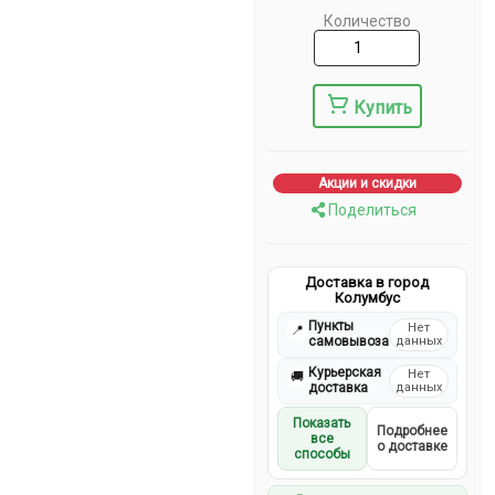
Количество
Купить
Акции и скидки
Поделиться
Доставка в город
Колумбус
Пункты
Нет
📍
самовывоза
данных
Курьерская
Нет
🚚
доставка
данных
Показать
Подробнее
все
о доставке
способы