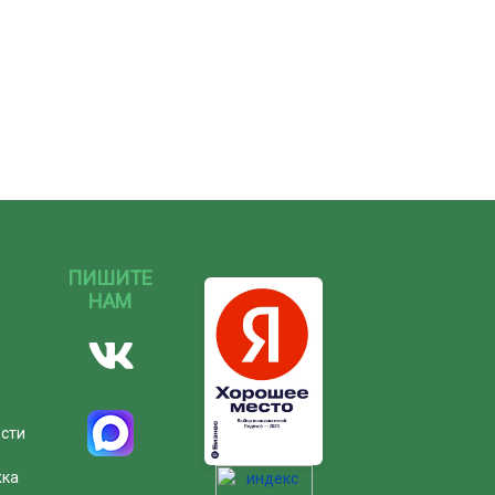
ПИШИТЕ
НАМ
ости
жка