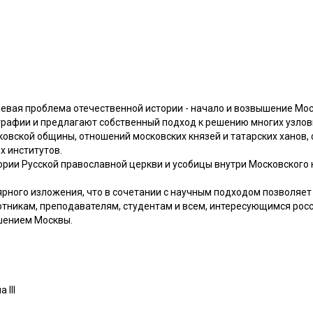
чевая проблема отечественной истории - начало и возвышение Мо
графии и предлагают собственный подход к решению многих узлов
овской общины, отношений московских князей и татарских ханов,
х институтов.
рии Русской православной церкви и усобицы внутри Московского 
ярного изложения, что в сочетании с научным подходом позволяе
отникам, преподавателям, студентам и всем, интересующимся росс
шением Москвы.
 III