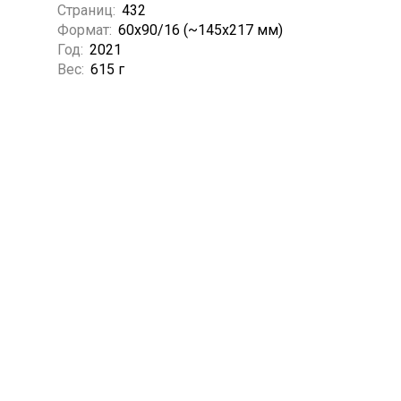
Страниц:
432
Формат:
60x90/16 (~145х217 мм)
Год:
2021
Вес:
615 г