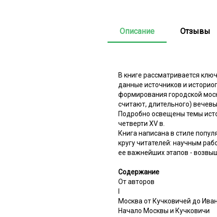
Описание
Отзывы
В книге рассматривается клю
данные источников и историо
формирования городской моск
считают, длительного) вечевы
Подробно освещены темы исто
четверти XV в.
Книга написана в стиле попул
кругу читателей: научным раб
ее важнейших этапов - возвы
Содержание
От авторов
I
Москва от Кучковичей до Ивана
Начало Москвы и Кучковичи