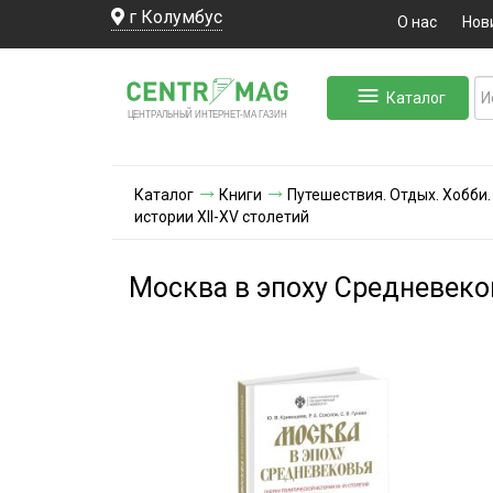
г Колумбус
О нас
Нов
Каталог
ЛЬНЫЙ ИНТЕРНЕТ-МА
ЦЕНТ
Р
А
Г
А
ЗИН
Каталог
Книги
Путешествия. Отдых. Хобби.
истории XII-XV столетий
Москва в эпоху Средневеков