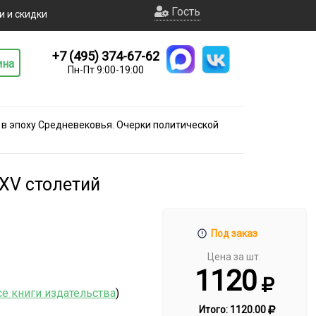
Гость
и и скидки
+7 (495) 374-67-62
ина
Пн-Пт 9:00-19:00
 в эпоху Средневековья. Очерки политической
-XV столетий
Под заказ
Цена за шт.
1120
се книги издательства
)
Итого:
1120.00