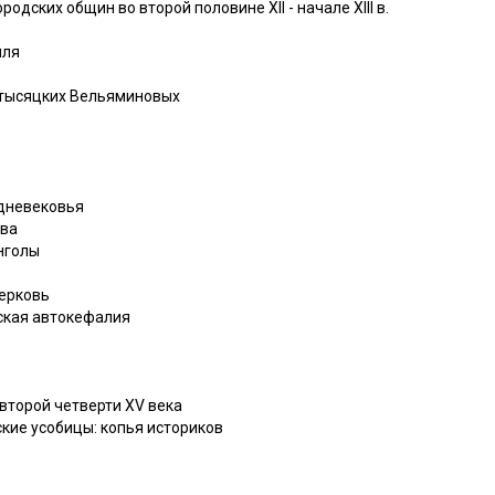
одских общин во второй половине XII - начале XIII в.
мля
 тысяцких Вельяминовых
едневековья
ква
нголы
церковь
ская автокефалия
второй четверти XV века
кие усобицы: копья историков