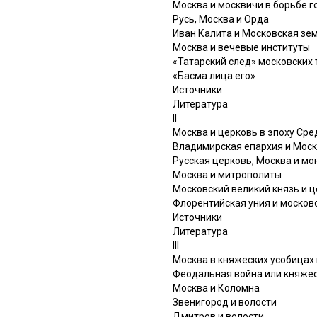
Москва и москвичи в борьбе гор
Русь, Москва и Орда
Иван Калита и Московская зе
Москва и вечевые институты
«Татарский след» московских
«Басма лица его»
Источники
Литература
II
Москва и церковь в эпоху Ср
Владимирская епархия и Мос
Русская церковь, Москва и мо
Москва и митрополиты
Московский великий князь и 
Флорентийская уния и москов
Источники
Литература
III
Москва в княжеских усобицах 
Феодальная война или княжес
Москва и Коломна
Звенигород и волости
Дмитров и волости