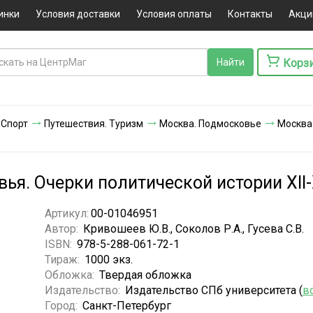
инки
Условия доставки
Условия оплаты
Контакты
Акци
Корз
 Спорт
Путешествия. Туризм
Москва. Подмосковье
Москва
ья. Очерки политической истории XII
Артикул:
00-01046951
Автор:
Кривошеев Ю.В., Соколов Р.А., Гусева С.В.
ISBN:
978-5-288-061-72-1
Тираж:
1000 экз.
Обложка:
Твердая обложка
Издательство:
Издательство СПб университета (
в
Город:
Санкт-Петербург