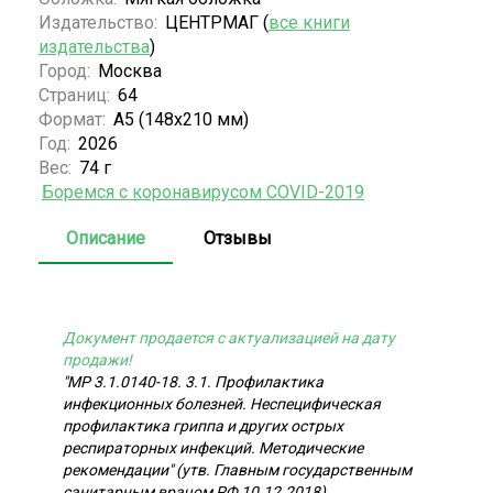
Издательство:
ЦЕНТРМАГ (
все книги
издательства
)
Город:
Москва
Страниц:
64
Формат:
А5 (148x210 мм)
Год:
2026
Вес:
74 г
Боремся с коронавирусом COVID-2019
Описание
Отзывы
Документ продается с актуализацией на дату
продажи!
"МР 3.1.0140-18. 3.1. Профилактика
инфекционных болезней. Неспецифическая
профилактика гриппа и других острых
респираторных инфекций. Методические
рекомендации" (утв. Главным государственным
санитарным врачом РФ 10.12.2018)