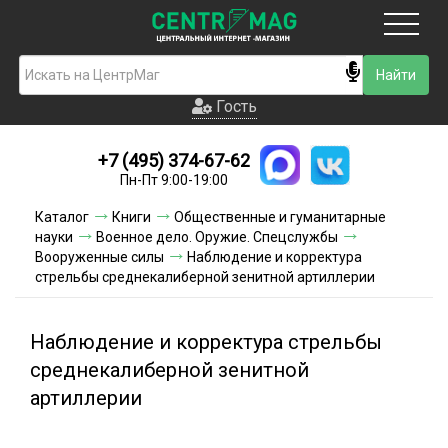
Москва
Гость
Гость
+7 (495) 374-67-62
Новинки
Пн-Пт 9:00-19:00
Условия доставки
Каталог
Книги
Общественные и гуманитарные
науки
Военное дело. Оружие. Спецслужбы
Условия оплаты
Вооруженные силы
Наблюдение и корректура
стрельбы среднекалиберной зенитной артиллерии
Контакты
Наблюдение и корректура стрельбы
Акции и скидки
среднекалиберной зенитной
артиллерии