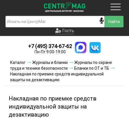
Москва
Гость
Гость
+7 (495) 374-67-62
Новинки
Пн-Пт 9:00-19:00
Условия доставки
Каталог
Журналы и бланки
Журналы по охране
труда и технике безопасности
Бланки по ОТ и ТБ
Условия оплаты
Накладная по приемке средств индивидуальной
защиты на дезактивацию
Контакты
Накладная по приемке средств
Акции и скидки
индивидуальной защиты на
дезактивацию