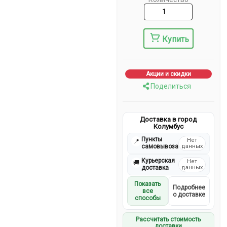
Купить
Акции и скидки
Поделиться
Доставка в город
Колумбус
Пункты
Нет
📍
самовывоза
данных
Курьерская
Нет
🚚
доставка
данных
Показать
Подробнее
все
о доставке
способы
Рассчитать стоимость
доставки