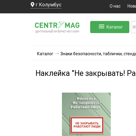
г Колумбус
О нас
Нов
Каталог
ЛЬНЫЙ ИНТЕРНЕТ-МА
ЦЕНТ
Р
А
Г
А
ЗИН
Каталог
Знаки безопасности, таблички, стенд
Наклейка "Не закрывать! Ра