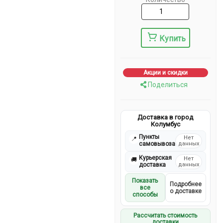
Купить
Акции и скидки
Поделиться
Доставка в город
Колумбус
Пункты
Нет
📍
самовывоза
данных
Курьерская
Нет
🚚
доставка
данных
Показать
Подробнее
все
о доставке
способы
Рассчитать стоимость
доставки