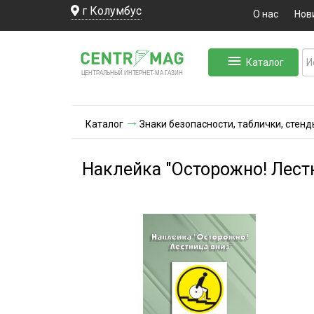
г Колумбус
О нас
Нов
Каталог
ЛЬНЫЙ ИНТЕРНЕТ-МА
ЦЕНТ
Р
А
Г
А
ЗИН
Каталог
Знаки безопасности, таблички, стенд
Наклейка "Осторожно! Лестн