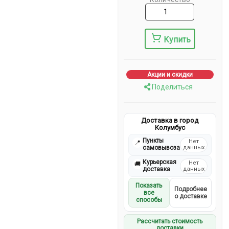
Купить
Акции и скидки
Поделиться
Доставка в город
Колумбус
Пункты
Нет
📍
самовывоза
данных
Курьерская
Нет
🚚
доставка
данных
Показать
Подробнее
все
о доставке
способы
Рассчитать стоимость
доставки