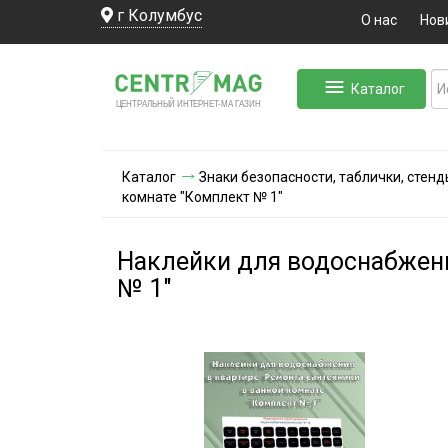
г Колумбус
О нас
Нов
Каталог
ЛЬНЫЙ ИНТЕРНЕТ-МА
ЦЕНТ
Р
А
Г
А
ЗИН
Каталог
Знаки безопасности, таблички, стенд
комнате "Комплект № 1"
Наклейки для водоснабжени
№ 1"