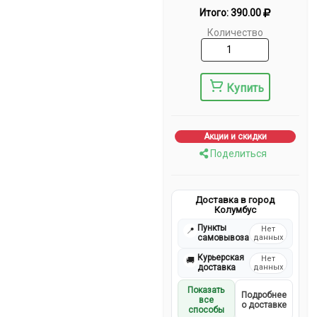
Итого:
390.00
Количество
Купить
Акции и скидки
Поделиться
Доставка в город
Колумбус
Пункты
Нет
📍
самовывоза
данных
Курьерская
Нет
🚚
доставка
данных
Показать
Подробнее
все
о доставке
способы