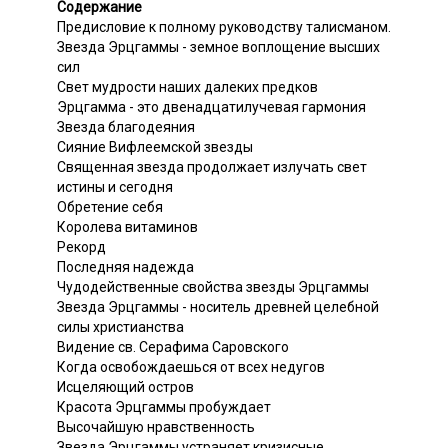
Содержание
Предисловие к полному руководству талисманом.
Звезда Эрцгаммы - земное воплощение высших
сил
Свет мудрости наших далеких предков
Эрцгамма - это двенадцатилучевая гармония
Звезда благодеяния
Сияние Вифлеемской звезды
Священная звезда продолжает излучать свет
истины и сегодня
Обретение себя
Королева витаминов
Рекорд
Последняя надежда
Чудодейственные свойства звезды Эрцгаммы
Звезда Эрцгаммы - носитель древней целебной
силы христианства
Видение св. Серафима Саровского
Когда освобождаешься от всех недугов
Исцеляющий остров
Красота Эрцгаммы пробуждает
Высочайшую нравственность
Звезда Эрцгаммы устраняет кризисные