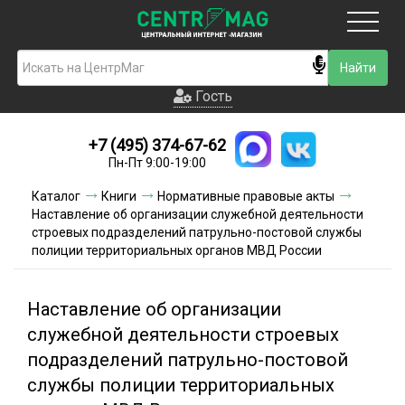
Москва
Гость
Гость
+7 (495) 374-67-62
Новинки
Пн-Пт 9:00-19:00
Условия доставки
Каталог
Книги
Нормативные правовые акты
Наставление об организации служебной деятельности
Условия оплаты
строевых подразделений патрульно-постовой службы
полиции территориальных органов МВД России
Контакты
Наставление об организации
Акции и скидки
служебной деятельности строевых
подразделений патрульно-постовой
службы полиции территориальных