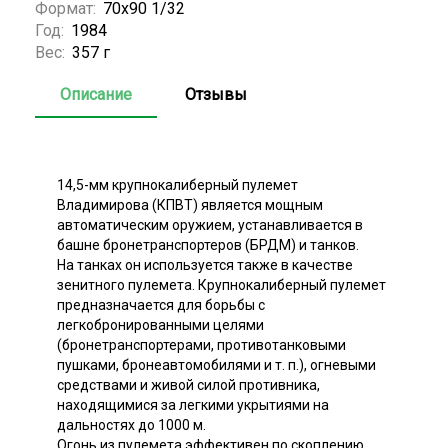
Формат:
70х90 1/32
Год:
1984
Вес:
357 г
Описание
Отзывы
14,5-мм крупнокалиберный пулемет
Владимирова (КПВТ) является мощным
автоматическим оружием, устанавливается в
башне бронетранспортеров (БРДМ) и танков.
На танках он используется также в качестве
зенитного пулемета. Крупнокалиберный пулемет
предназначается для борьбы с
легкобронированными целями
(бронетранспортерами, противотанковыми
пушками, бронеавтомобилями и т. п.), огневыми
средствами и живой силой противника,
находящимися за легкими укрытиями на
дальностях до 1000 м.
Огонь из пулемета эффективен по скоплению