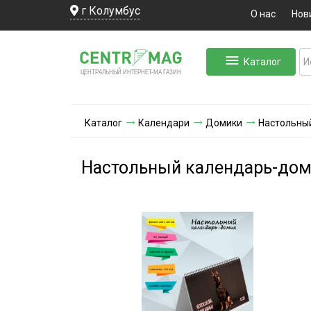
г Колумбус
О нас
Нов
Каталог
ЛЬНЫЙ ИНТЕРНЕТ-МА
ЦЕНТ
Р
А
Г
А
ЗИН
Каталог
Календари
Домики
Настольный
Настольный календарь-доми