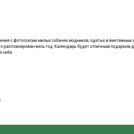
ния с фотоссесии милых собачек модников, одетых в винтажные с
о распланирован весь год. Календарь будет отличным подарком д
я себя.
м