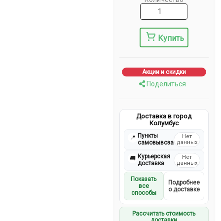
Купить
Акции и скидки
Поделиться
Доставка в город
Колумбус
Пункты
Нет
📍
самовывоза
данных
Курьерская
Нет
🚚
доставка
данных
Показать
Подробнее
все
о доставке
способы
Рассчитать стоимость
доставки