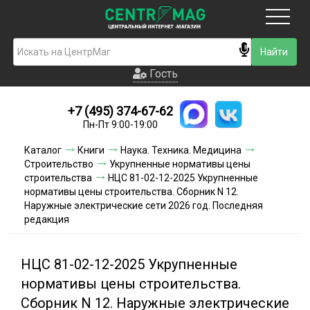
Москва
Гость
Гость
+7 (495) 374-67-62
Новинки
Пн-Пт 9:00-19:00
Условия доставки
Каталог
Книги
Наука. Техника. Медицина
Строительство
Укрупненные нормативы цены
Условия оплаты
строительства
НЦС 81-02-12-2025 Укрупненные
нормативы цены строительства. Сборник N 12.
Наружные электрические сети 2026 год. Последняя
Контакты
редакция
Акции и скидки
НЦС 81-02-12-2025 Укрупненные
нормативы цены строительства.
Сборник N 12. Наружные электрические