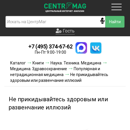
Москва
Гость
Гость
+7 (495) 374-67-62
Новинки
Пн-Пт 9:00-19:00
Условия доставки
Каталог
Книги
Наука. Техника. Медицина
Медицина. Здравоохранение
Популярная и
Условия оплаты
нетрадиционная медицина
Не прикидывайтесь
здоровым или развенчание иллюзий
Контакты
Не прикидывайтесь здоровым или
Акции и скидки
развенчание иллюзий