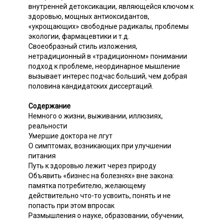
внутренней детоксикации, являющейся ключом к
здоровью, мощных антиоксидантов,
«укрощающих» свободные радикалы, проблемы
экологии, фармацевтики и т.д.
Своеобразный стиль изложения,
нетрадиционный в «традиционном» понимании
подход к проблеме, неординарное мышление
вызывает интерес подчас больший, чем добрая
половина кандидатских диссертаций.
Содержание
Немного о жизни, выживании, иллюзиях,
реальности
Умершие доктора не лгут
О симптомах, возникающих при улучшении
питания
Путь к здоровью лежит через природу
Объявить «бизнес на болезнях» вне закона:
памятка потребителю, желающему
действительно что-то усвоить, понять и не
попасть при этом впросак
Размышления о науке, образовании, обучении,