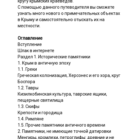
кругу крымских краеведов.
С помощью данного путеводителя вы сможете
узнать много нового о примечательных объектах
в Крыму и самостоятельно отыскать их на
местности.
Оглавление
Вступление
Шлак в интернете
Раздел 1. Исторические памятники
1. Крым в античную эпоху
1.1. Греки
Греческая колонизация, Херсонес и его хора, круг
Боспора
1.2. Тавры
Кизилкобинская культура, таврские ящики,
пещерные святилища
1.3. Скифы
Крепости и городища
1.4. Римляне
1.5. Прочие памятники античного времени
2. Памятники, не имеющие точной датировки
Менгиры, кромлехи, петроглифы: древние и не