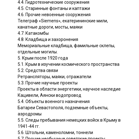
4.4. Гидротехнические сооружения
4.5. Старинные фонтаны и каптажи
4.6. Прочие невоенные сооружения
Телеграф «Siemens», екатерининские мили,
канатные дороги, мосты, маяки
4.7. Катакомбы
4.8. Кладбища и захоронения
Мемориальные кладбища, фамильные склепы,
отдельные могилы.
5. Крым после 1920 года
5.1. Крым в изучении космического пространства
5.2. Средства связи
Ретрансляторы, маяки, отражатели
5.3. Прочие научные проекты
Проекты в области энергетики, научное наследие
Кацивели, Аянски водопровод
5.4. Объекты военного назначения
Батареи Севастополя, подземные объекты,
аэродромы
5.5. Следы пребывания немецких войск в Крыму в
1941-44 гг.
5.6. Штольни, каменоломни, тоннели
5.7. Прочие необычные советские проекты