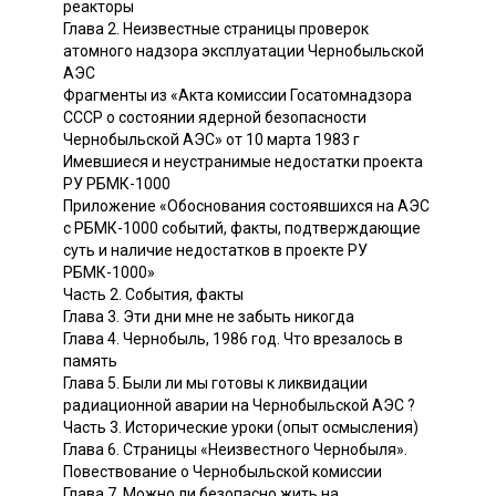
реакторы
Глава 2. Неизвестные страницы проверок
атомного надзора эксплуатации Чернобыльской
АЭС
Фрагменты из «Акта комиссии Госатомнадзора
СССР о состоянии ядерной безопасности
Чернобыльской АЭС» от 10 марта 1983 г
Имевшиеся и неустранимые недостатки проекта
РУ РБМК-1000
Приложение «Обоснования состоявшихся на АЭС
с РБМК-1000 событий, факты, подтверждающие
суть и наличие недостатков в проекте РУ
РБМК-1000»
Часть 2. События, факты
Глава 3. Эти дни мне не забыть никогда
Глава 4. Чернобыль, 1986 год. Что врезалось в
память
Глава 5. Были ли мы готовы к ликвидации
радиационной аварии на Чернобыльской АЭС ?
Часть 3. Исторические уроки (опыт осмысления)
Глава 6. Страницы «Неизвестного Чернобыля».
Повествование о Чернобыльской комиссии
Глава 7. Можно ли безопасно жить на