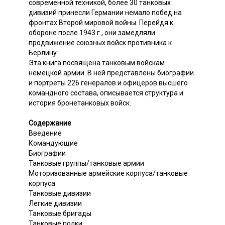
современной техникой, более 30 танковых
дивизий принесли Германии немало побед на
фронтах Второй мировой войны. Перейдя к
обороне после 1943 г., они замедляли
продвижение союзных войск противника к
Берлину.
Эта книга посвящена танковым войскам
немецкой армии. В ней представлены биографии
и портреты 226 генералов и офицеров высшего
командного состава, описывается структура и
история бронетанковых войск.
Содержание
Введение
Командующие
Биографии
Танковые группы/танковые армии
Моторизованные армейские корпуса/танковые
корпуса
Танковые дивизии
Легкие дивизии
Танковые бригады
Танковые полки