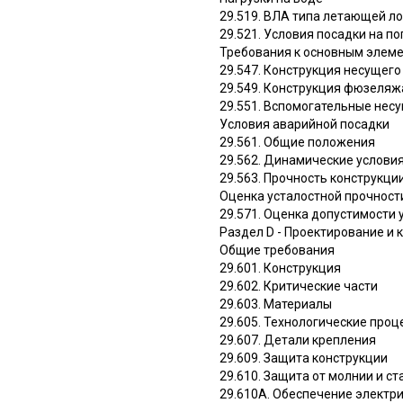
29.519. ВЛА типа летающей л
29.521. Условия посадки на п
Требования к основным элем
29.547. Конструкция несущего
29.549. Конструкция фюзеляж
29.551. Вспомогательные нес
Условия аварийной посадки
29.561. Общие положения
29.562. Динамические услови
29.563. Прочность конструкци
Оценка усталостной прочност
29.571. Оценка допустимости 
Раздел D - Проектирование и 
Общие требования
29.601. Конструкция
29.602. Критические части
29.603. Материалы
29.605. Технологические проц
29.607. Детали крепления
29.609. Защита конструкции
29.610. Защита от молнии и с
29.610A. Обеспечение электри