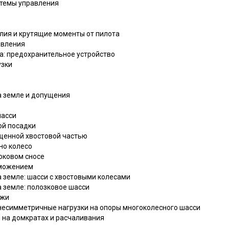
стемы управления
илия и крутящие моменты от пилота
авления
та: предохранительное устройство
узки
а земле и допущения
шасси
ой посадки
ущенной хвостовой частью
но колесо
боковом сносе
рможением
а земле: шасси с хвостовыми колесами
а земле: полозковое шасси
ыжи
 несимметричные нагрузки на опоры многоколесного шасси
 на домкратах и расчаливания