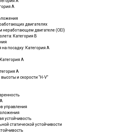
тегория A
гория A
положения
х работающих двигателях
ом неработающем двигателе (OEI)
олета: Категория B
ения
 на посадку: Категория A
 Категория A
атегория A
 высоты и скорости "H-V"
евренность
ЛА
ов управления
 положения
ая устойчивость
ьной статической устойчивости
устойчивость