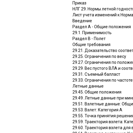
Приказ
НЛГ 29. Нормы летной годнос
Лист учета изменений к Норм
Введение
Раздел A - Общие положения
29.1. Применимость
Раздел B - Полет
Общие требования
29.21. Доказательство соотве
29.25. Ограничения по весу
29.27. Ограничения по полож
29.29. Вес пустого ВЛА и соо
29.31. Съемный балласт
29.33. Ограничения по частот
Летные данные
29.45. Общие положения
29.49. Летные данные при ми
29.51. Взлетные данные: Общ
29.53. Взлет: Категория A
29.55. Точка принятия решения
29.59. Траектория взлета: Кат
29.60. Траектория взлета дл