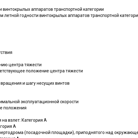
ти винтокрылых аппаратов транспортной категории
ам летной годности винтокрылых аппаратов транспортной категори
тствия
ению центра тяжести
тветствующее положение центра тяжести
е вращения и шагу несущих винтов
нимальной эксплуатационной скорости
ие положения
 на взлет: Категория A
егория A
я вертодрома (посадочной площадки), приподнятого над окружающ