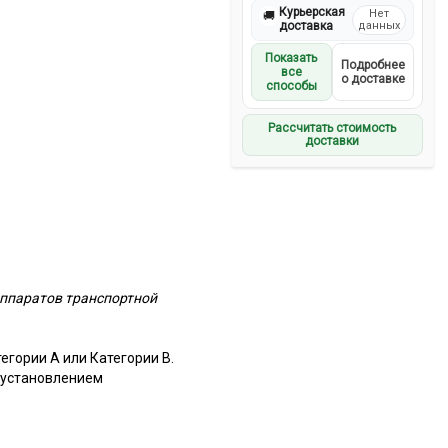
Курьерская
Нет
🚚
доставка
данных
Показать
Подробнее
все
о доставке
способы
Рассчитать стоимость
доставки
аппаратов транспортной
гории A или Категории B.
с установлением