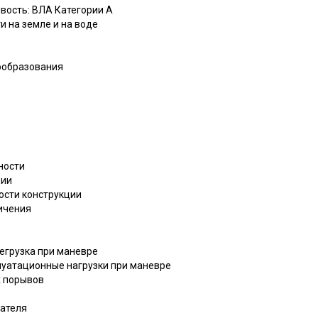
вость: ВЛА Категории A
 на земле и на воде
гообразования
ности
ции
ости конструкции
ничения
егрузка при маневре
луатационные нагрузки при маневре
х порывов
гателя