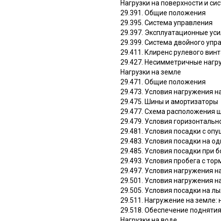
Нагрузки на поверхности и си
29.391. Общие положения
29.395. Система управления
29.397. Эксплуатационные ус
29.399. Система двойного упр
29.411. Клиренс рулевого вин
29.427. Несимметричные нагр
Нагрузки на земле
29.471. Общие положения
29.473. Условия нагружения н
29.475. Шины и амортизаторы
29.477. Схема расположения 
29.479. Условия горизонтальн
29.481. Условия посадки с оп
29.483. Условия посадки на од
29.485. Условия посадки при 
29.493. Условия пробега с то
29.497. Условия нагружения н
29.501. Условия нагружения н
29.505. Условия посадки на л
29.511. Нагружение на земле:
29.518. Обеспечение поднятия
Нагрузки на воде