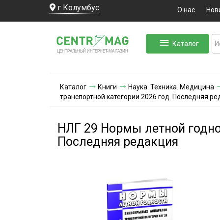
г Колумбус
О нас
Нов
Каталог
ЛЬНЫЙ ИНТЕРНЕТ-МА
ЦЕНТ
Р
А
Г
А
ЗИН
Каталог
Книги
Наука. Техника. Медицина
транспортной категории 2026 год. Последняя р
НЛГ 29 Нормы летной годно
Последняя редакция