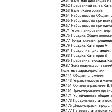
29.61. Взлетная дистанция: Ка
29.62. Прерванный взлет: Кате
29.63. Взлет: Категория B
29.64. Набор высоты: Общие 
29.65. Набор высоты: при все
29.67. Набор высоты: при одн
29.71. Угол планирования верт
29.75. Посадка: Общие полож
29.77. Точка принятия решения
29.79. Посадка: Категория A
29.81. Посадочная дистанция:
29.83. Посадка: Категория B
29.85. Прерванная посадка: К
29.87. Зона опасных сочетаний
Полетные характеристики
29.141. Общие положения
29.143. Управляемость и ман
29.151. Органы управления В
29.161. Триммирование орган
29.171. Устойчивость: общие
29.173. Продольная статическ
29.175. Демонстрация продол
29.177. Путевая статическая 