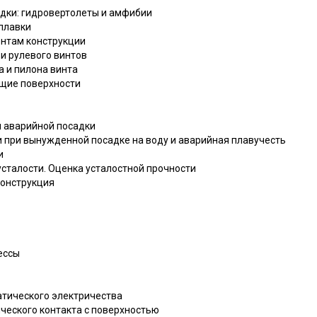
одки: гидровертолеты и амфибии
оплавки
ентам конструкции
 и рулевого винтов
а и пилона винта
ущие поверхности
я аварийной посадки
и при вынужденной посадке на воду и аварийная плавучесть
и
усталости. Оценка усталостной прочности
конструкция
ессы
татического электричества
ческого контакта с поверхностью