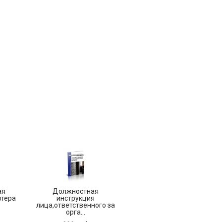
ая
Должностная
фтера
инструкция
лица,ответственного за
орга...