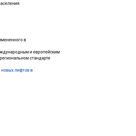
населения
имененного в
еждународным и европейским
 региональном стандарте
 новых лифтов в