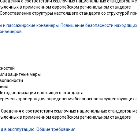
 Сведения о соответствии ссылочных национальных стандартов м
сылочных в примененном европейском региональном стандарте
Сопоставление структуры настоящего стандарта со структурой пр
ы и пассажирские конвейеры. Повышение безопасности находящих
конвейеров
сностей
/или защитные меры
зопасности
ания
Метод реализации настоящего стандарта
Перечень проверок для определения безопасности существующих 
 Сведения о соответствии ссылочных национальных стандартов 
сылочных в примененном европейском региональном стандарте
од в эксплутацию. Общие требования