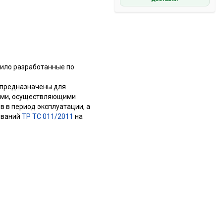
дило разработанные по
 предназначены для
ями, осуществляющими
в в период эксплуатации, а
ований
ТР ТС 011/2011
на