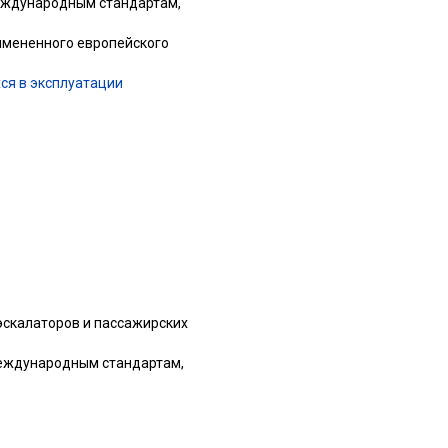
еждународным стандартам,
имененного европейского
ся в эксплуатации
эскалаторов и пассажирских
международным стандартам,