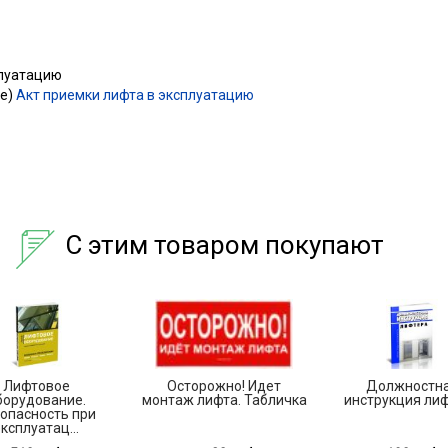
плуатацию
ое)
Акт приемки лифта в эксплуатацию
С этим товаром покупают
Лифтовое
Осторожно! Идет
Должностн
борудование.
монтаж лифта. Табличка
инструкция ли
опасность при
ксплуатац...