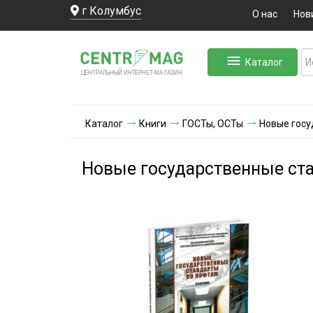
г Колумбус
О нас
Нов
Каталог
ЛЬНЫЙ ИНТЕРНЕТ-МА
ЦЕНТ
Р
А
Г
А
ЗИН
Каталог
Книги
ГОСТы, ОСТы
Новые госу
Новые государственные ст