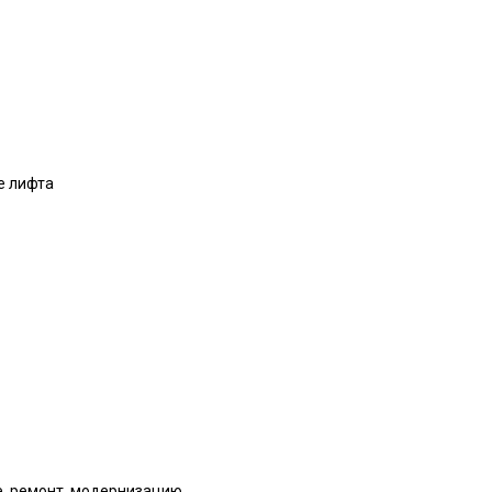
е лифта
е, ремонт, модернизацию