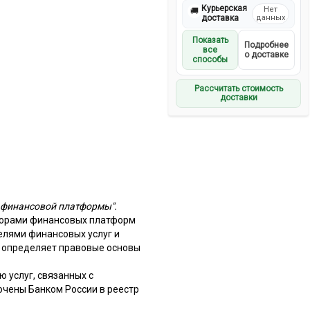
Курьерская
Нет
🚚
доставка
данных
Показать
Подробнее
все
о доставке
способы
Рассчитать стоимость
доставки
м финансовой платформы".
торами финансовых платформ
елями финансовых услуг и
 определяет правовые основы
 услуг, связанных с
чены Банком России в реестр