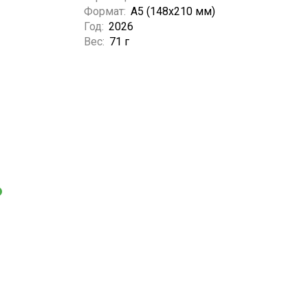
Формат:
А5 (148x210 мм)
Год:
2026
Вес:
71 г