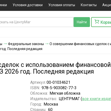
инки
Условия доставки
Условия оплаты
Контакты
Акци
Корз
ты
Федеральные законы
О совершении финансовых сделок с
 год. Последняя редакция
сделок с использованием финансово
ФЗ 2026 год. Последняя редакция
Артикул:
00-01034621
ISBN:
978-5-903082-77-3
Обложка:
Мягкая обложка
Издательство:
ЦЕНТРМАГ (
все книги изда
Город:
Москва
Страниц:
60