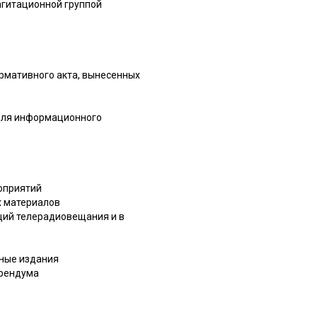
агитационной группой
ормативного акта, вынесенных
 для информационного
оприятий
х материалов
ций телерадиовещания и в
тные издания
ерендума