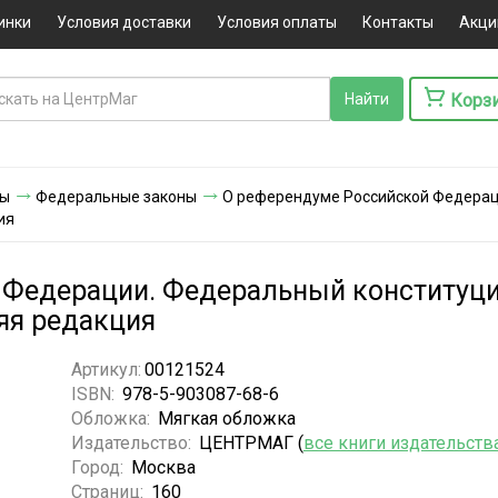
инки
Условия доставки
Условия оплаты
Контакты
Акци
Корз
ты
Федеральные законы
О референдуме Российской Федерац
ия
Федерации. Федеральный конституцио
яя редакция
Артикул:
00121524
ISBN:
978-5-903087-68-6
Обложка:
Мягкая обложка
Издательство:
ЦЕНТРМАГ (
все книги издательств
Город:
Москва
Страниц:
160