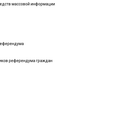
средств массовой информации
 референдума
тников референдума граждан