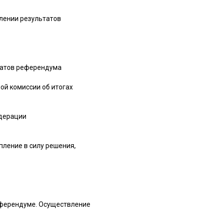
елении результатов
ьтатов референдума
ой комиссии об итогах
едерации
пление в силу решения,
еферендуме. Осуществление