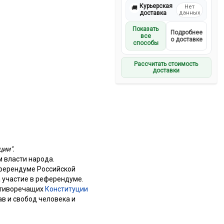
Курьерская
Нет
🚚
доставка
данных
Показать
Подробнее
все
о доставке
способы
Рассчитать стоимость
доставки
ии".
 власти народа.
ферендуме Российской
 участие в референдуме.
отиворечащих
Конституции
ав и свобод человека и