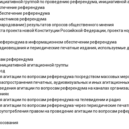
инициативной группой по проведению референдума, инициативной 
еспечение референдума
обеспечение референдума
участников референдума
бнародование) результатов опросов общественного мнения
ста проекта новой Конституции Российской Федерации, проекта н
й референдума в информационном обеспечении референдума
радиовещания и периодические печатные издания, используемые
осам референдума
 инициативной агитационной группы
иод
ия агитации по вопросам референдума посредством массовых мер
и распространения печатных, аудиовизуальных и иных агитационны
оведения агитации по вопросам референдума на каналах организа
аниях
ия агитации по вопросам референдума на телевидении и радио
ия агитации по вопросам референдума через периодические печа
лоупотребления правом на проведение агитации по вопросам реф
лосования