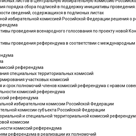
дписных листов в Центральную избирательную комиссию Российск
ния порядка сбора подписей в поддержку инициативы проведени
ности сведений, содержащихся в подписных листах
ьной избирательной комиссией Российской Федерации решения о 
ерендума
ативы проведения всенародного голосования по проекту новой Ко
ативы проведения референдума в соответствии с международным
ендума
ма
комиссий референдума
ания специальных территориальных комиссий
формирования участковых комиссий
ия и срок полномочий членов комиссий референдума с нравом сов
ельности комиссий референдума
миссий референдума
альной избирательном комиссии Российской Федерации
ательной комиссии субъекта Российской Федерации
ториальной и специальной территориальной комиссий референдум
ковой комиссии
льности комиссий референдума
сиям референдума в реализации их полномочий