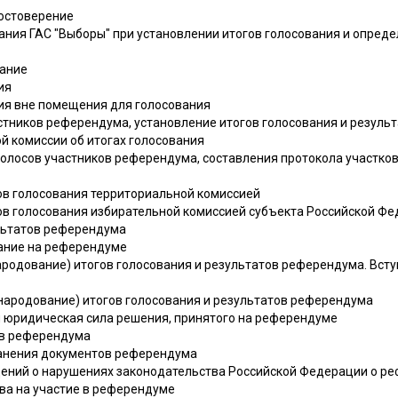
достоверение
ания ГАС "Выборы" при установлении итогов голосования и опред
вание
ия
ния вне помещения для голосования
астников референдума, установление итогов голосования и резул
ой комиссии об итогах голосования
голосов участников референдума, составления протокола участков
гов голосования территориальной комиссией
гов голосования избирательной комиссией субъекта Российской Ф
льтатов референдума
вание на референдуме
ародование) итогов голосования и результатов референдума. Всту
бнародование) итогов голосования и результатов референдума
 и юридическая сила решения, принятого на референдуме
ов референдума
хранения документов референдума
щений о нарушениях законодательства Российской Федерации о р
ва на участие в референдуме