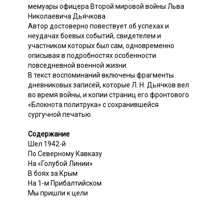
мемуары офицера Второй мировой войны Льва
Николаевича Дьячкова.
Автор достоверно повествует об успехах и
неудачах боевых событий, свидетелем и
участником которых был сам, одновременно
описывая в подробностях особенности
повседневной военной жизни.
В текст воспоминаний включены фрагменты
дневниковых записей, которые Л. Н. Дьячков вел
во время войны, и копии страниц его фронтового
«Блокнота политрука» с сохранившейся
сургучной печатью.
Содержание
Шел 1942-й
По Северному Кавказу
На «Голубой Линии»
В боях за Крым
На 1-м Прибалтийском
Мы пришли к цели