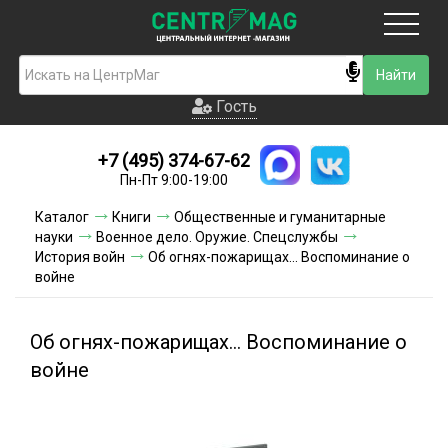
Москва
Гость
Гость
+7 (495) 374-67-62
Новинки
Пн-Пт 9:00-19:00
Условия доставки
Каталог
Книги
Общественные и гуманитарные
науки
Военное дело. Оружие. Спецслужбы
Условия оплаты
История войн
Об огнях-пожарищах... Воспоминание о
войне
Контакты
Об огнях-пожарищах... Воспоминание о
Акции и скидки
войне