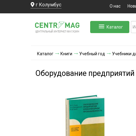
г Колумбус
О нас
Нов
Каталог
ЛЬНЫЙ ИНТЕРНЕТ-МА
ЦЕНТ
Р
А
Г
А
ЗИН
Каталог
Книги
Учебный год
Учебники д
Оборудование предприятий