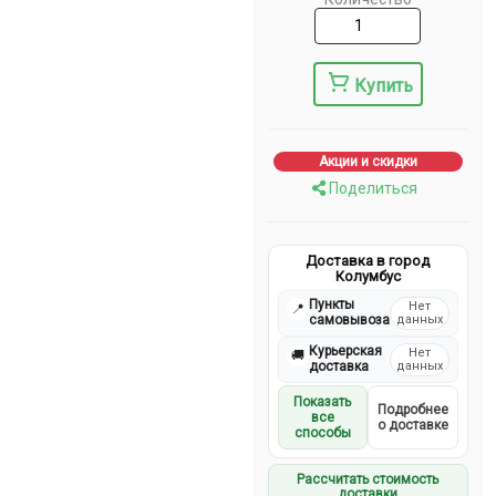
Купить
Акции и скидки
Поделиться
Доставка в город
Колумбус
Пункты
Нет
📍
самовывоза
данных
Курьерская
Нет
🚚
доставка
данных
Показать
Подробнее
все
о доставке
способы
Рассчитать стоимость
доставки