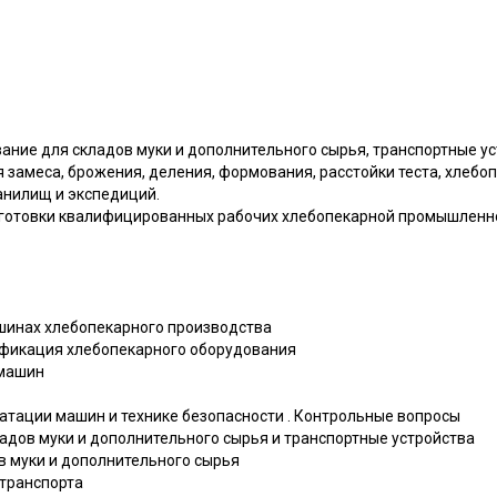
ание для складов муки и дополнительного сырья, транспортные у
 замеса, брожения, деления, формования, расстойки теста, хлебо
анилищ и экспедиций.
готовки квалифицированных рабочих хлебопекарной промышленно
ашинах хлебопекарного производства
сификация хлебопекарного оборудования
 машин
уатации машин и технике безопасности . Контрольные вопросы
кладов муки и дополнительного сырья и транспортные устройства
в муки и дополнительного сырья
 транспорта