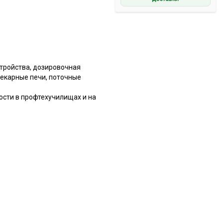
стройства, дозировочная
пекарные печи, поточные
сти в профтехучилищах и на