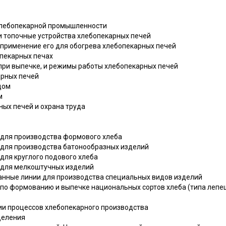
 хлебопекарной промышленности
 и топочные устройства хлебопекарных печей
и применение его для обогрева хлебопекарных печей
опекарных печах
 при выпечке, и режимы работы хлебопекарных печей
арных печей
дом
м
ных печей и охрана труда
 для производства формового хлеба
 для производства батонообразных изделий
для круглого подового хлеба
 для мелкоштучных изделий
анные линии для производства специальных видов изделий
 по формованию и выпечке национальных сортов хлеба (типа лепе
ции процессов хлебопекарного производства
деления