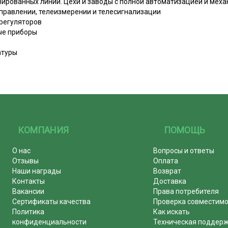
изированных линий. Цехи и заводы с полной автоматизацией и мех
управлении, телеизмерении и телесигнализации
 регуляторов
ые приборы
атуры
КОМПАНИЯ
ПОМОЩЬ
О нас
Вопросы и ответы
Отзывы
Оплата
Наши награды
Возврат
Контакты
Доставка
Вакансии
Права потребителя
Сертификаты качества
Проверка совместим
Политика
Как искать
конфиденциальности
Техническая поддер