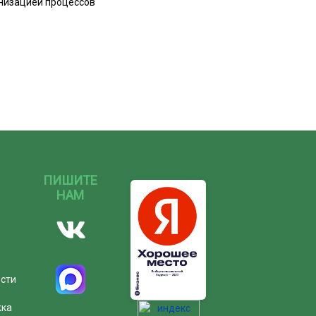
анизацией процессов
ПИШИТЕ
НАМ
ости
жка