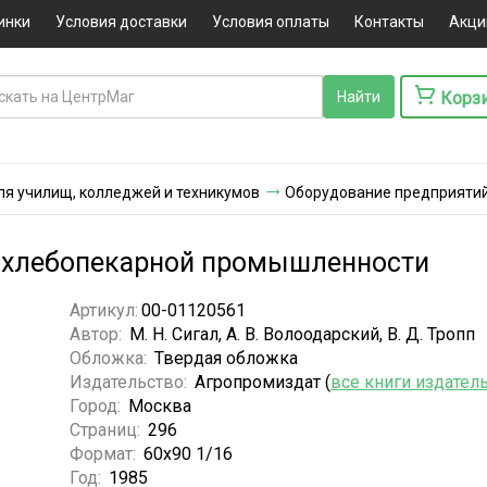
инки
Условия доставки
Условия оплаты
Контакты
Акци
Корз
ля училищ, колледжей и техникумов
Оборудование предприяти
 хлебопекарной промышленности
Артикул:
00-01120561
Автор:
М. Н. Сигал, А. В. Волоодарский, В. Д. Тропп
Обложка:
Твердая обложка
Издательство:
Агропромиздат (
все книги издател
Город:
Москва
Страниц:
296
Формат:
60х90 1/16
Год:
1985