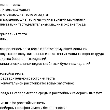
еления теста
делительных машин
, отсекающие тесто от жгута
ы, разделяющие тесто на куски мерными карманами
сплуатации тестоделительных машин и охране труда
формования теста
шины
нию прилипаемости теста в тестоформующих машинах
сплуатации округлительных и закаточных машин и охране труда
водства бараночных изделий
вания специальных видов хлебных и булочных изделий
расстойки теста
предварительной расстойки теста
окончательной расстойки тестовых заготовок
я заданных параметров среды в расстойных камерах и шкафах
 из шкафа расстойки в печь
онвейерных шкафов и меры безопасности