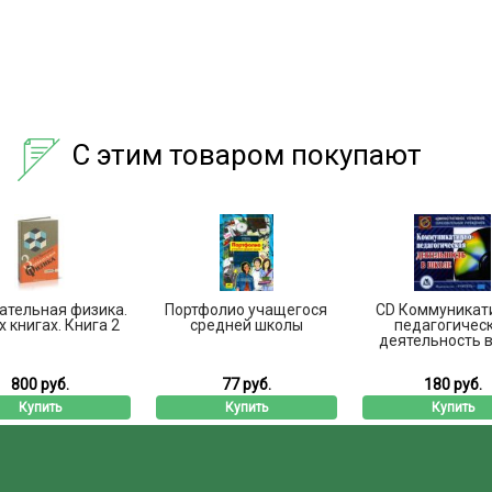
С этим товаром покупают
ательная физика.
Портфолио учащегося
CD Коммуникат
х книгах. Книга 2
средней школы
педагогичес
деятельность в 
800 руб.
77 руб.
180 руб.
Купить
Купить
Купить