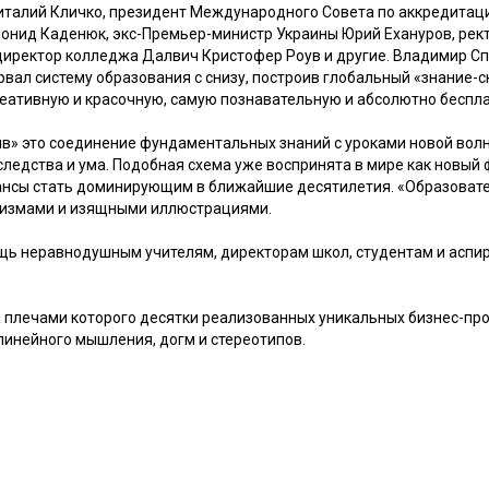
Виталий Кличко, президент Международного Совета по аккредитац
онид Каденюк, экс-Премьер-министр Украины Юрий Ехануров, ре
 директор колледжа Далвич Кристофер Роув и другие. Владимир С
вал систему образования с снизу, построив глобальный «знание-с
реативную и красочную, самую познавательную и абсолютно беспл
в» это соединение фундаментальных знаний с уроками новой волны
наследства и ума. Подобная схема уже воспринята в мире как новы
ансы стать доминирующим в ближайшие десятилетия. «Образовате
ризмами и изящными иллюстрациями.
щь неравнодушным учителям, директорам школ, студентам и аспир
а плечами которого десятки реализованных уникальных бизнес-про
линейного мышления, догм и стереотипов.