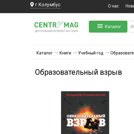
г Колумбус
О нас
Нов
Каталог
ЛЬНЫЙ ИНТЕРНЕТ-МА
ЦЕНТ
Р
А
Г
А
ЗИН
Каталог
Книги
Учебный год
Образовате
Образовательный взрыв