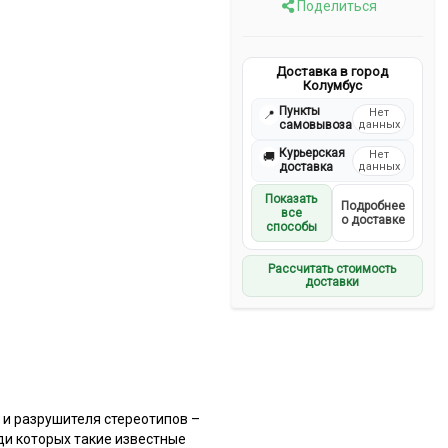
Поделиться
Доставка в город
Колумбус
Пункты
Нет
📍
самовывоза
данных
Курьерская
Нет
🚚
доставка
данных
Показать
Подробнее
все
о доставке
способы
Рассчитать стоимость
доставки
 и разрушителя стереотипов –
ди которых такие известные