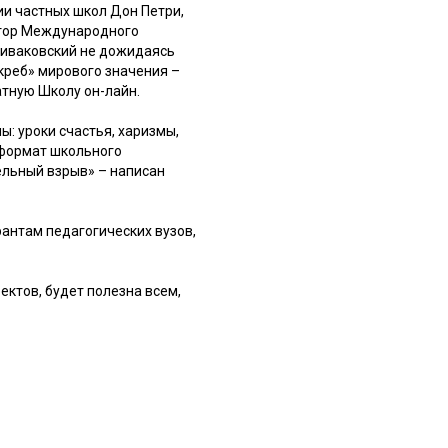
ии частных школ Дон Петри,
ктор Международного
пиваковский не дожидаясь
креб» мирового значения –
атную Школу он-лайн.
: уроки счастья, харизмы,
й формат школьного
льный взрыв» – написан
антам педагогических вузов,
ектов, будет полезна всем,