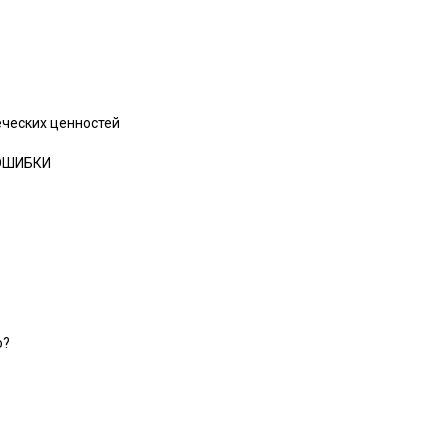
ческих ценностей
 ОШИБКИ
о?