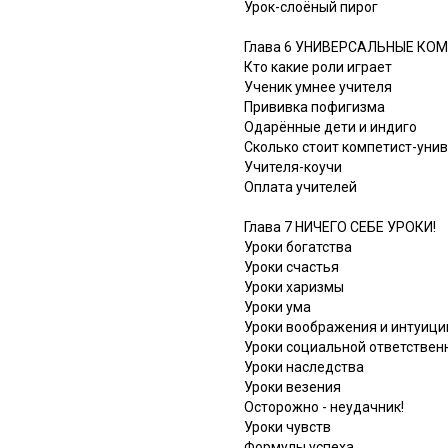
Урок-слоёный пирог
Глава 6 УНИВЕРСАЛЬНЫЕ КО
Кто какие роли играет
Ученик умнее учителя
Прививка пофигизма
Одарённые дети и индиго
Сколько стоит компетист-уни
Учителя-коучи
Оплата учителей
Глава 7 НИЧЕГО СЕБЕ УРОКИ!
Уроки богатства
Уроки счастья
Уроки харизмы
Уроки ума
Уроки воображения и интуици
Уроки социальной ответствен
Уроки наследства
Уроки везения
Осторожно - неудачник!
Уроки чувств
Формулы успеха