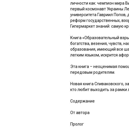
личности как: чемпион мира 
первый космонавт Украины Ле
университета Гавриил Попов,
реформ государственных, взор
Гипермаркет знаний: самую к
Книга «Образовательный взры
богатства, везения, чувств, 
образования, имеющий все ш
легким языком, искрится афо
Эта книга – неоценимая помо
передовым родителям.
Новая книга Спиваковского, з
кто любит выходить за рамки 
Содержание
От автора
Пролог