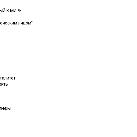
ЫЙ В МИРЕ
веческим лицом"
талитет
екты
 МИФЫ