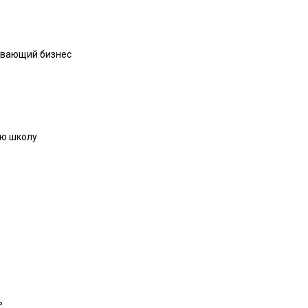
евающий бизнес
ую школу
ь