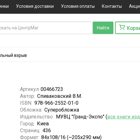
инки
Условия доставки
Условия оплаты
Контакты
Акци
Корз
льный взрыв
Артикул:
00466723
Автор:
Спиваковский В.М.
ISBN:
978-966-2552-01-0
Обложка:
Суперобложка
Издательство:
МУВЦ "Гранд-Экспо" (
все книги из
Город:
Киев
Страниц:
436
Формат:
84x108/16 (~205х290 мм)