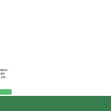
ивно-
кая
шк...