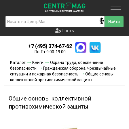
Москва
Гость
Гость
+7 (495) 374-67-62
Новинки
Пн-Пт 9:00-19:00
Условия доставки
Каталог
Книги
Охрана труда, обеспечение
безопасности
Гражданская оборона, чрезвычайные
Условия оплаты
ситуации и пожарная безопасность
Общие основы
коллективной противохимической защиты
Контакты
Общие основы коллективной
Акции и скидки
противохимической защиты