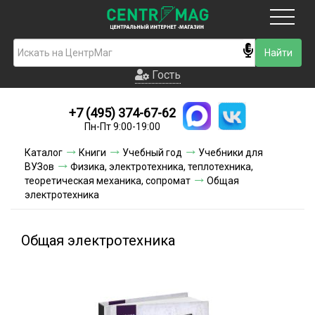
Москва
Гость
Гость
+7 (495) 374-67-62
Новинки
Пн-Пт 9:00-19:00
Условия доставки
Каталог
Книги
Учебный год
Учебники для
ВУЗов
Физика, электротехника, теплотехника,
Условия оплаты
теоретическая механика, сопромат
Общая
электротехника
Контакты
Общая электротехника
Акции и скидки