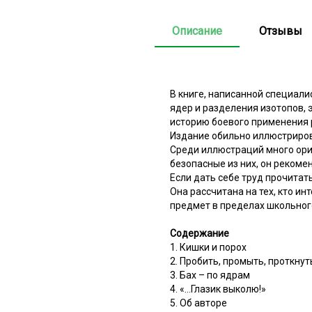
Описание
Отзывы
В книге, написанной специали
ядер и разделения изотопов, 
историю боевого применения 
Издание обильно иллюстрирова
Среди иллюстраций много ори
безопасные из них, он рекоме
Если дать себе труд прочитат
Она рассчитана на тех, кто ин
предмет в пределах школьного
Содержание
1. Кишки и порох
2. Пробить, промыть, проткнуть
3. Бах – по ядрам
4. «…Глазик выколю!»
5. Об авторе