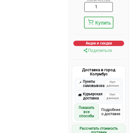
Купить
Акции и скидки
Поделиться
Доставка в город
Колумбус
Пункты
Нет
📍
самовывоза
данных
Курьерская
Нет
🚚
доставка
данных
Показать
Подробнее
все
о доставке
способы
Рассчитать стоимость
доставки