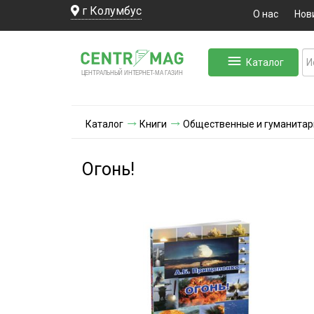
г Колумбус
О нас
Нов
Каталог
ЛЬНЫЙ ИНТЕРНЕТ-МА
ЦЕНТ
Р
А
Г
А
ЗИН
Каталог
Книги
Общественные и гуманитар
Огонь!