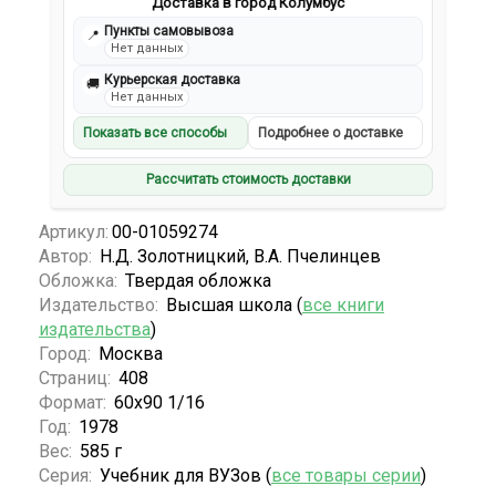
Доставка в город Колумбус
Пункты самовывоза
📍
Нет данных
Курьерская доставка
🚚
Нет данных
Показать все способы
Подробнее о доставке
Рассчитать стоимость доставки
Артикул:
00-01059274
Автор:
Н.Д. Золотницкий, В.А. Пчелинцев
Обложка:
Твердая обложка
Издательство:
Высшая школа (
все книги
издательства
)
Город:
Москва
Страниц:
408
Формат:
60х90 1/16
Год:
1978
Вес:
585 г
Серия:
Учебник для ВУЗов (
все товары серии
)