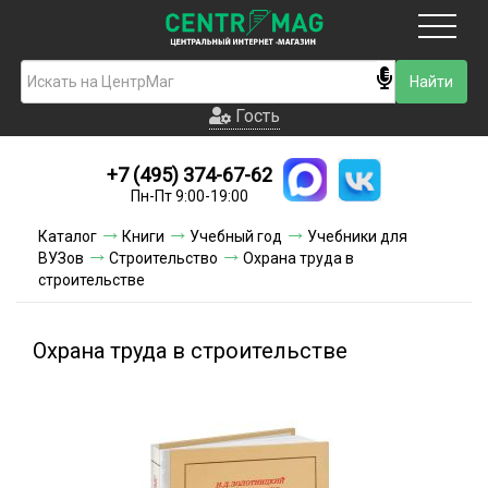
Москва
Гость
Гость
+7 (495) 374-67-62
Новинки
Пн-Пт 9:00-19:00
Условия доставки
Каталог
Книги
Учебный год
Учебники для
ВУЗов
Строительство
Охрана труда в
Условия оплаты
строительстве
Контакты
Охрана труда в строительстве
Акции и скидки