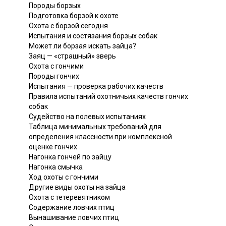
Породы борзых
Подготовка борзой к охоте
Охота с борзой сегодня
Испытания и состязания борзых собак
Может ли борзая искать зайца?
Заяц — «страшный» зверь
Охота с гончими
Породы гончих
Испытания — проверка рабочих качеств
Правила испытаний охотничьих качеств гончих
собак
Судейство на полевых испытаниях
Таблица минимальных требований для
определения классности при комплексной
оценке гончих
Нагонка гончей по зайцу
Нагонка смычка
Ход охоты с гончими
Другие виды охоты на зайца
Охота с тетеревятником
Содержание ловчих птиц
Вынашивание ловчих птиц