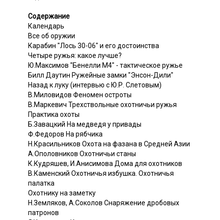
Содержание
Календарь
Все об оружии
Карабин "Лось 30-06" и его достоинства
Четыре ружья: какое лучше?
Ю.Максимов "Бенелли М4" - тактическое ружье
Билл Даутин Ружейные замки "Энсон-Дили"
Назад к луку (интервью с Ю.Р. Слетовым)
В.Миловидов Феномен остроты
В.Маркевич Трехствольные охотничьи ружья
Практика охоты
Б.Завацкий На медведя у привады
Ф.Федоров На рябчика
Н.Красильников Охота на фазана в Средней Азии
A.Ополовников Охотничьи станы
К.Кудряшев, И.Анисимова Дома для охотников
В.Каменский Охотничья избушка. Охотничья
палатка
Охотнику на заметку
Н.Земляков, А.Соколов Снаряжение дробовых
патронов