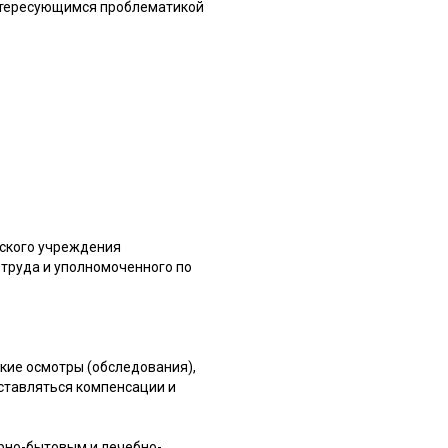
интересующимся проблематикой
нского учреждения
 труда и уполномоченного по
ские осмотры (обследования),
оставляться компенсации и
рно-бытовым и лечебно-