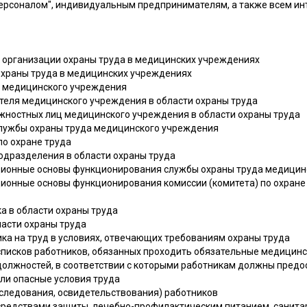
персоналом", индивидуальным предпринимателям, а также всем 
к организации охраны труда в медицинских учреждениях
 охраны труда в медицинских учреждениях
да медицинского учреждения
ителя медицинского учреждения в области охраны труда
лжностных лиц медицинского учреждения в области охраны труда
службы охраны труда медицинского учреждения
по охране труда
подразделения в области охраны труда
ационные основы функционирования службы охраны труда медици
ционные основы функционирования комиссии (комитета) по охране
ка в области охраны труда
ласти охраны труда
ика на труд в условиях, отвечающих требованиям охраны труда
 списков работников, обязанных проходить обязательные медицин
 должностей, в соответствии с которыми работникам должны пред
или опасные условия труда
бследования, освидетельствования) работников
 средствами защиты, лечебно-профилактическим питанием, санита