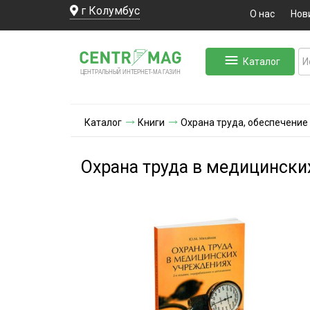
г Колумбус
О нас
Нов
Каталог
ЛЬНЫЙ ИНТЕРНЕТ-МА
ЦЕНТ
Р
А
Г
А
ЗИН
Каталог
Книги
Охрана труда, обеспечение
Охрана труда в медицински