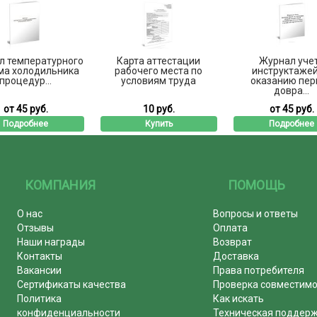
л температурного
Карта аттестации
Журнал уче
ма холодильника
рабочего места по
инструктажей
процедур...
условиям труда
оказанию пер
довра...
от 45 руб.
10 руб.
от 45 руб.
Подробнее
Купить
Подробнее
КОМПАНИЯ
ПОМОЩЬ
О нас
Вопросы и ответы
Отзывы
Оплата
Наши награды
Возврат
Контакты
Доставка
Вакансии
Права потребителя
Сертификаты качества
Проверка совместим
Политика
Как искать
конфиденциальности
Техническая поддер