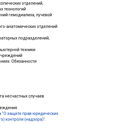
копических отделений,
ых технологий
ений гемодиализа, лучевой
ого-анатомических отделений
ораторных подразделений,
пьютерной техники
 учреждений
ениях. Обязанности
ета несчастных случаев
чреждения
 "О защите прав юридических
) контроля (надзора)"
.