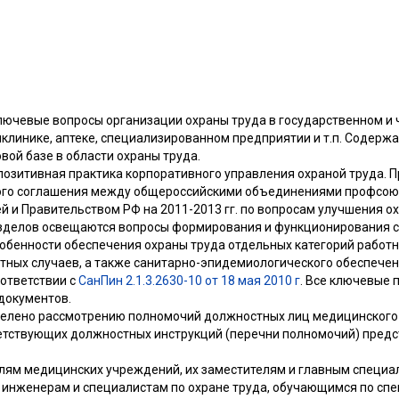
лючевые вопросы организации охраны труда в государственном и
клинике, аптеке, специализированном предприятии и т.п. Содержа
ой базе в области охраны труда.
позитивная практика корпоративного управления охраной труда. 
ого соглашения между общероссийскими объединениями профсою
 и Правительством РФ на 2011-2013 гг. по вопросам улучшения ох
азделов освещаются вопросы формирования и функционирования с
обенности обеспечения охраны труда отдельных категорий работн
стных случаев, а также санитарно-эпидемиологического обеспече
ответствии с
СанПин 2.1.3.2630-10 от 18 мая 2010 г
. Все ключевые
документов.
делено рассмотрению полномочий должностных лиц медицинского
етствующих должностных инструкций (перечни полномочий) предс
лям медицинских учреждений, их заместителям и главным специа
а, инженерам и специалистам по охране труда, обучающимся по с