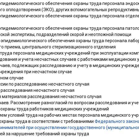
-эпидемиологического обеспечения охраны труда персонала эндос
го оплодотворения (ЭКО), других вспомогательных репродуктивн
-эпидемиологического обеспечения охраны труда персонала отдел
-эпидемиологического обеспечения охраны труда персонала патол
ской экспертизы, подразделений скорой и неотложной помощи
о-эпидемиологического обеспечения охраны труда персонала лаб
о приема, центрального стерилизационного отделения
ы труда персонала медицинских учреждений при эксплуатации ком
едования и учета несчастных случаев с работниками медицинских
лучаев, подлежащих расследованию и учету в медицинских учрежд
чреждения при несчастном случае
тном случае
ссии по расследованию несчастного случая
 расследования несчастного случая
я материалов расследования несчастного случая
учаев. Рассмотрение разногласий по вопросам расследования и уч
я охраны труда работников медицинских учреждений
нием условий труда на рабочих местах персонала медицинского у
 охраны труда в соответствии с требованиями
Федерального закона
инимателей при осуществлении государственного (муниципального
ей за нарушение требований охраны труда