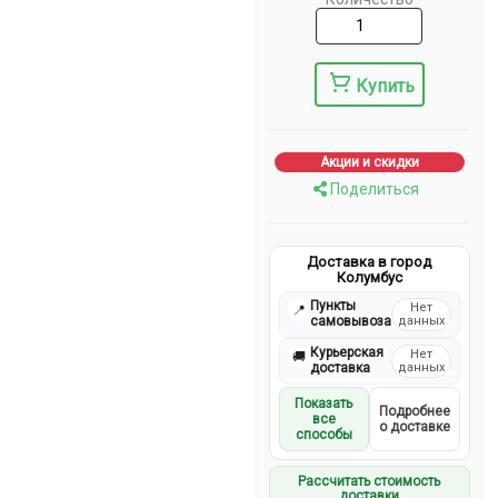
Купить
Акции и скидки
Поделиться
Доставка в город
Колумбус
Пункты
Нет
📍
самовывоза
данных
Курьерская
Нет
🚚
доставка
данных
Показать
Подробнее
все
о доставке
способы
Рассчитать стоимость
доставки