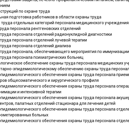
анием
нструкций по охране труда
ьная подготовка работников в области охраны труда
ы труда отдельных категорий персонала медицинского учреждения
труда персонала рентгеновских отделений
ы труда персонала отделений радионуклидной диагностики
 труда персонала отделений лучевой терапии
 труда персонала отделений диализа
ы труда персонала, обеспечивающего мероприятия по иммунизации
 труда персонала психиатрических больниц
ологическое обеспечение охраны труда персонала медицинских у
нитарно-эпидемиологическому обеспечению охраны труда персон
-эпидемиологического обеспечения охраны труда персонала прием
ров общесоматического и хирургического профиля
-эпидемиологического обеспечения охраны труда персонала опера
нимации и интенсивной терапии
-эпидемиологического обеспечения охраны труда персонала акуше
центров, палатных отделений стационара для лечения детей
-эпидемиологического обеспечения охраны труда персонала отдел
рометированных больных
-эпидемиологического обеспечения охраны труда персонала отдел