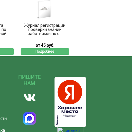
та
Журнал регистрации
 по
проверки знаний
вой
работников по о...
от 45 руб.
Подробнее
ПИШИТЕ
НАМ
ости
жка