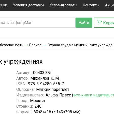
инки
Условия доставки
Условия оплаты
Контакты
Акци
Корз
 безопасности
Прочее
Охрана труда в медицинских учрежде
х учреждениях
Артикул:
00433975
Автор:
Михайлов Ю.М.
ISBN:
978-5-94280-535-7
Обложка:
Мягкий переплет
Издательство:
Альфа-Пресс (
все книги издательс
Город:
Москва
Страниц:
240
Формат:
60x84/16 (~143х205 мм)