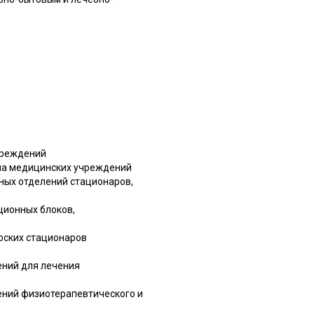
чреждений
ала медицинских учреждений
ных отделений стационаров,
ционных блоков,
рских стационаров
ений для лечения
ений физиотерапевтического и