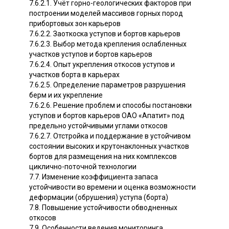
7.6.2.1. Учёт горно-геологических факторов при
построении моделей массивов горных пород
прибортовых зон карьеров
7.6.2.2. Заоткоска уступов и бортов карьеров
7.6.2.3. Выбор метода крепления ослабленных
участков уступов и бортов карьеров
7.6.2.4. Опыт укрепления откосов уступов и
участков борта в карьерах
7.6.2.5. Определение параметров разрушения
берм и их укрепление
7.6.2.6. Решение проблем и способы постановки
уступов и бортов карьеров ОАО «Апатит» под
предельно устойчивыми углами откосов
7.6.2.7. Отстройка и поддержание в устойчивом
состоянии высоких и крутонаклонных участков
бортов для размещения на них комплексов
циклично-поточной технологии
7.7. Изменение коэффициента запаса
устойчивости во времени и оценка возможности
деформации (обрушения) уступа (борта)
7.8. Повышение устойчивости обводненных
откосов
7.9. Особенности ведения мониторинга