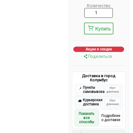
Количество
Купить
Акции и скидки
Поделиться
Доставка в город
Колумбус
Пункты
Нет
📍
самовывоза
данных
Курьерская
Нет
🚚
доставка
данных
Показать
Подробнее
все
о доставке
способы