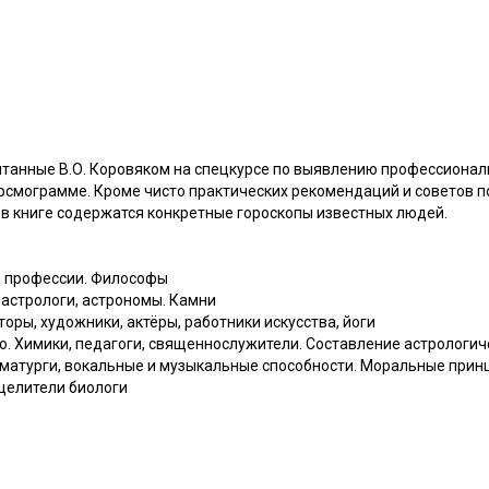
читанные В.О. Коровяком на спецкурсе по выявлению профессионал
 космограмме. Кроме чисто практических рекомендаций и советов 
в книге содержатся конкретные гороскопы известных людей.
ю профессии. Философы
 астрологи, астрономы. Камни
оры, художники, актёры, работники искусства, йоги
о. Химики, педагоги, священнослужители. Составление астрологи
раматурги, вокальные и музыкальные способности. Моральные при
-целители биологи