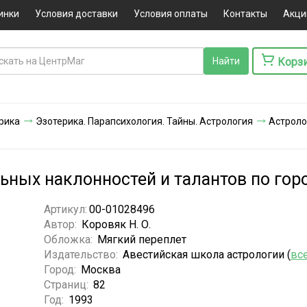
инки
Условия доставки
Условия оплаты
Контакты
Акци
Корз
ерика
Эзотерика. Парапсихология. Тайны. Астрология
Астроло
ных наклонностей и талантов по гор
Артикул:
00-01028496
Автор:
Коровяк Н. О.
Обложка:
Мягкий переплет
Издательство:
Авестийская школа астрологии (
вс
Город:
Москва
Страниц:
82
Год:
1993