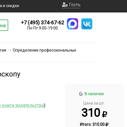
Гость
и и скидки
+7 (495) 374-67-62
ина
Пн-Пт 9:00-19:00
гия
Определение профессиональных
оскопу
В наличии
Цена за шт.
е книги издательства
)
310
Итого:
310.00