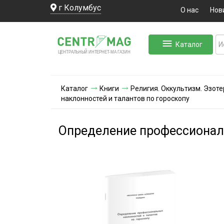
г Колумбус
О нас
Нов
Каталог
ЛЬНЫЙ ИНТЕРНЕТ-МА
ЦЕНТ
Р
А
Г
А
ЗИН
Каталог
Книги
Религия. Оккультизм. Эзот
наклонностей и талантов по гороскопу
Определение профессиональ