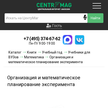
Москва
Гость
Гость
+7 (495) 374-67-62
Новинки
Пн-Пт 9:00-19:00
Условия доставки
Каталог
Книги
Учебный год
Учебники для
ВУЗов
Математика
Организация и
Условия оплаты
математическое планирование эксперимента
Контакты
Организация и математическое
Акции и скидки
планирование эксперимента