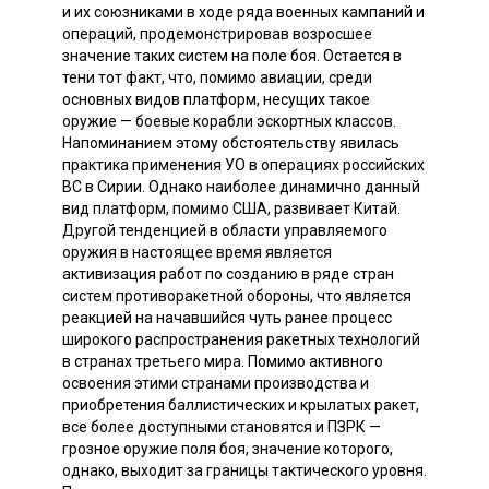
и их союзниками в ходе ряда военных кампаний и
операций, продемонстрировав возросшее
значение таких систем на поле боя. Остается в
тени тот факт, что, помимо авиации, среди
основных видов платформ, несущих такое
оружие — боевые корабли эскортных классов.
Напоминанием этому обстоятельству явилась
практика применения УО в операциях российских
ВС в Сирии. Однако наиболее динамично данный
вид платформ, помимо США, развивает Китай.
Другой тенденцией в области управляемого
оружия в настоящее время является
активизация работ по созданию в ряде стран
систем противоракетной обороны, что является
реакцией на начавшийся чуть ранее процесс
широкого распространения ракетных технологий
в странах третьего мира. Помимо активного
освоения этими странами производства и
приобретения баллистических и крылатых ракет,
все более доступными становятся и ПЗРК —
грозное оружие поля боя, значение которого,
однако, выходит за границы тактического уровня.