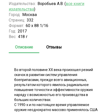
Издательство:
Воробьев А.В. (
все книги
издательства
)
Город:
Москва
Страниц:
332
Формат:
60 х 88 1/16
Год:
2017
Вес:
418 г
Описание
Отзывы
Во второй половине XX века произошел резкий
скачок в развитии систем управления
боеприпасами, прежде всего авиационных,
результатом которого явилось радикальное
повышение точности и эффективности оружия
наряду с возможностью его производства в
больших количествах.
С 1990-х и по настоящее время управляемое
оружие неоднократно массово применялось США