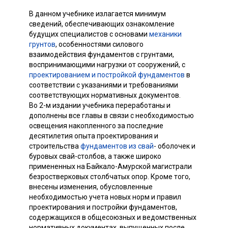
В данном учебнике излагается минимум
сведений, обеспечивающих ознакомление
будущих специалистов с основами
механики
грунтов
, особенностями силового
взаимодействия фундаментов с грунтами,
воспринимающими нагрузки от сооружений, с
проектированием и постройкой фундаментов
в
соответствии с указаниями и требованиями
соответствующих нормативных документов.
Во 2-м издании учебника переработаны и
дополнены все главы в связи с необходимостью
освещения накопленного за последние
десятилетия опыта проектирования и
строительства
фундаментов из свай
- оболочек и
буровых свай-столбов, а также широко
примененных на Байкало-Амурской магистрали
безростверковых столбчатых опор. Кроме того,
внесены изменения, обусловленные
необходимостью учета новых норм и правил
проектирования и постройки фундаментов,
содержащихся в общесоюзных и ведомственных
нормативных документах, выпущенных после