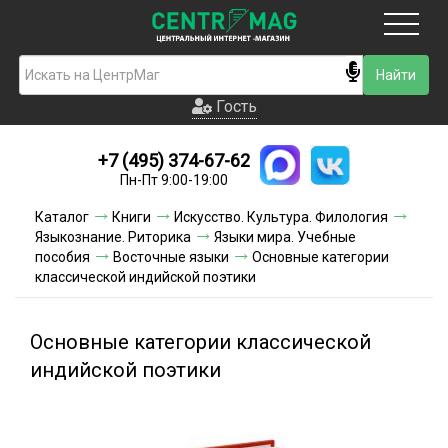
Москва
Гость
Гость
+7 (495) 374-67-62
Новинки
Пн-Пт 9:00-19:00
Условия доставки
Каталог
Книги
Искусство. Культура. Филология
Языкознание. Риторика
Языки мира. Учебные
Условия оплаты
пособия
Восточные языки
Основные категории
классической индийской поэтики
Контакты
Основные категории классической
Акции и скидки
индийской поэтики