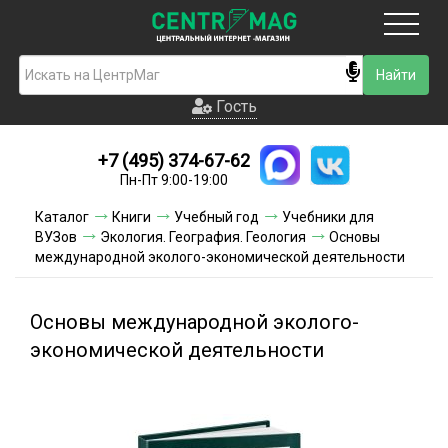
Москва
Гость
Гость
+7 (495) 374-67-62
Новинки
Пн-Пт 9:00-19:00
Условия доставки
Каталог
Книги
Учебный год
Учебники для
ВУЗов
Экология. География. Геология
Основы
Условия оплаты
международной эколого-экономической деятельности
Контакты
Основы международной эколого-
Акции и скидки
экономической деятельности