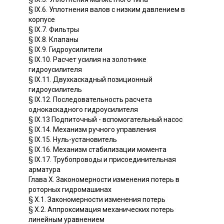
§ IX.6. Уплотнения валов с низким давлением в
корпусе
§ IX.7. Фильтры
§ IX.8. Клапаны
§ IX.9. Гидроусилители
§ IX.10. Расчет усилия на золотнике
гидроусилителя
§ IX.11. Двухкаскадный позиционный
гидроусилитель
§ IX.12. Последовательность расчета
однокаскадного гидроусилителя
§ IX.13 Подпиточный - вспомогательный насос
§ IX.14. Механизм ручного управления
§ IX.15. Нуль-установитель
§ IX.16. Механизм стабилизации момента
§ IX.17. Трубопроводы и присоединительная
арматура
Глава X. Закономерности изменения потерь в
роторных гидромашинах
§ Х.1. Закономерности изменения потерь
§ Х.2. Аппроксимация механических потерь
линейным уравнением