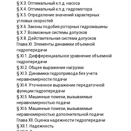
§ Х.З. Оптимальный к.п.д. насоса
§ Х.4. Оптимальный к.п.д. гидромотора
§ Х.5. Определение значений характерных
угловых скоростей
§ Х.6. Законы подобия роторных гидромашины
§ Х.7. Возможные системы допусков
§ Х.8. Действительная система допусков
Глава XI. Элементы динамики объемной
гидропередачи
§ ХI.1. Дифференциальное уравнение объемной
гидропередачи
§ XI.2. Общее выражение нагрузки
§ XI.3. Динамика гидропривода без учета
неравномерности подачи
§ XI.4. Уточненное выражение передаточной
функции гидропередачи
§ XI.5. Машинные помехи, вызываемые
неравномерностью подачи
§ XI.6. Машинные помехи, вызываемые
неравномерностью дополнительной подачи
Глава XII. Оценка надежности гидропередачи
§ XII.1. Надежность