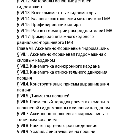
§ VI.12. Материалы основных деталей
гидромашин
§ VI.13. Высокомоментные гидромоторы
§ VI.14. Базовые соотношения механизмов ГМВ
§ VI.15. Профилирование копира
§ VI.16. Расчет геометрии распределителей ГМВ
§ VI.17 Пример расчета многоходового
радиально-поршневого ГМВ
Глава VII. Аксиально-поршневые гидромашины
§ VII.1. Аксиально-поршневая гидромашина с
силовым карданом
§ VII.2. Кинематика асинхронного кардана
§ VII.3. Кинематика относительного движения
поршня
§ VII.4. Конструктивные приемы выравнивания
подачи
§ VII.5. Диаметры поршней
§ VII.6. Примерный порядок расчета аксиально-
поршневой гидромашины с силовым карданом
§ VII.7. Аксиально-поршневые гидромашины с
точечным касанием
§ VII.8. Расчет торцевого распределения
§ VII.9. Усилия, действующие на поршни