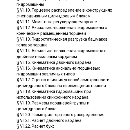
гидромашины
§ VII.10. Торцевое распределение в конструкциях
с неподвижным цилиндровым блоком
§ VII.11. Момент на регулирующем органе
§ VII.12. Аксиально-поршневая гидромашины с
коническим размещением поршней
§ VII.13. Гидростатическая разгрузка башмаков
головок поршне
§ VII.14. Аксиально-поршневая гидромашина с
двойным несиловым карданом
§ VII.15. Кинематика двойного кардана
§ VII.16. Кинематика аксиально-поршневых
гидромашин различных типов
§ VII.17. Оценка влияния угловой асинхронности
цилиндрового блока на перемещения поршня
§ VII.18. Кинематика гидромашины при
использовании синхронного кардана
§ VII.19. Размеры поршневой группы и
цилиндрового блока
§ VII.20. Геометрия торцевого распределения
§ VII.21. Расчет двойного кардана
§ VII.22. Расчет букс