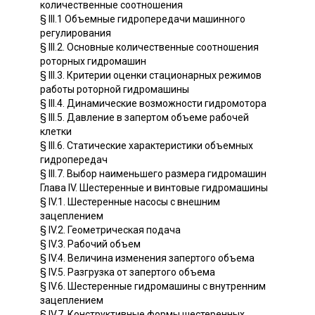
количественные соотношения
§ III.1 Объемные гидропередачи машинного
регулирования
§ III.2. Основные количественные соотношения
роторных гидромашин
§ III.3. Критерии оценки стационарных режимов
работы роторной гидромашины
§ III.4. Динамические возможности гидромотора
§ III.5. Давление в запертом объеме рабочей
клетки
§ III.6. Статические характеристики объемных
гидропередач
§ III.7. Выбор наименьшего размера гидромашин
Глава IV. Шестеренные и винтовые гидромашины
§ IV.1. Шестеренные насосы с внешним
зацеплением
§ IV.2. Геометрическая подача
§ IV.3. Рабочий объем
§ IV.4. Величина изменения запертого объема
§ IV.5. Разгрузка от запертого объема
§ IV.6. Шестеренные гидромашины с внутренним
зацеплением
§ IV.7. Конструктивные формы шестеренных