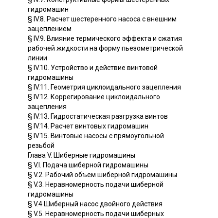
гидромашин
§ IV.8. Расчет шестеренного насоса с внешним
зацеплением
§ IV.9. Влияние термического эффекта и сжатия
рабочей жидкости на форму пьезометрической
линии
§ IV.10. Устройство и действие винтовой
гидромашины
§ IV.11. Геометрия циклоидального зацепления
§ IV.12. Коррегирование циклоидального
зацепления
§ IV.13. Гидростатическая разгрузка винтов
§ IV.14. Расчет винтовых гидромашин
§ IV.15. Винтовые насосы с прямоугольной
резьбой
Глава V. Шиберные гидромашины
§ V.I. Подача шиберной гидромашины
§ V.2. Рабочий объем шиберной гидромашины
§ V.3. Неравномерность подачи шиберной
гидромашины
§ V.4 Шиберный насос двойного действия
§ V.5. Неравномерность подачи шиберных