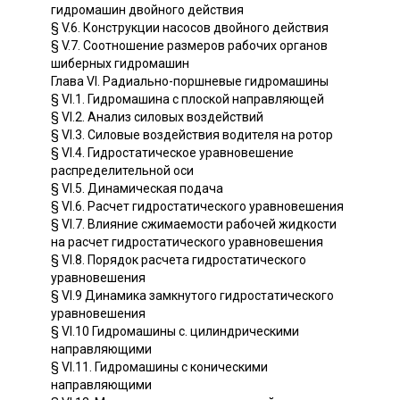
гидромашин двойного действия
§ V.6. Конструкции насосов двойного действия
§ V.7. Соотношение размеров рабочих органов
шиберных гидромашин
Глава VI. Радиально-поршневые гидромашины
§ VI.1. Гидромашина с плоской направляющей
§ VI.2. Анализ силовых воздействий
§ VI.3. Силовые воздействия водителя на ротор
§ VI.4. Гидростатическое уравновешение
распределительной оси
§ VI.5. Динамическая подача
§ VI.6. Расчет гидростатического уравновешения
§ VI.7. Влияние сжимаемости рабочей жидкости
на расчет гидростатического уравновешения
§ VI.8. Порядок расчета гидростатического
уравновешения
§ VI.9 Динамика замкнутого гидростатического
уравновешения
§ VI.10 Гидромашины с. цилиндрическими
направляющими
§ VI.11. Гидромашины с коническими
направляющими