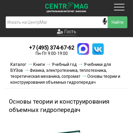
Москва
Гость
Гость
+7 (495) 374-67-62
Новинки
Пн-Пт 9:00-19:00
Условия доставки
Каталог
Книги
Учебный год
Учебники для
ВУЗов
Физика, электротехника, теплотехника,
Условия оплаты
теоретическая механика, сопромат
Основы теории и
конструирования объемных гидропередач
Контакты
Основы теории и конструирования
Акции и скидки
объемных гидропередач