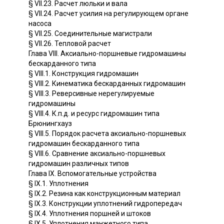
§ VII.23. Расчет люльки и вала
§ VII.24. Расчет усилия на регулирующем органе
насоса
§ VII.25. Соединительные магистрали
§ VII.26. Тепловой расчет
Глава VIII. Аксиально-поршневые гидромашины
бескарданного типа
§ VIII.1. Конструкция гидромашин
§ VIII.2. Кинематика бескарданных гидромашин
§ VIII.3. Реверсивные нерегулируемые
гидромашины
§ VIII.4. К.п.д. и ресурс гидромашин типа
Брюнингхауз
§ VIII.5. Порядок расчета аксиально-поршневых
гидромашин бескарданного типа
§ VIII.6. Сравнение аксиально-поршневых
гидромашин различных типов
Глава IX. Вспомогательные устройства
§ IX.1. Уплотнения
§ IX.2. Резина как конструкционным материал
§ IX.3. Конструкции уплотнений гидропередач
§ IX.4. Уплотнения поршней и штоков
§ IX.5. Уплотнения манжетного типа