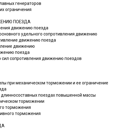
главных генераторов
 их ограничения
ЖЕНИЮ ПОЕЗДА
вления движению поезда
л основного удельного сопротивления движению
отивление движению поезда
ивление движению
ижению поезда
ю сил сопротивления движению поездов
силы при механическом торможении и ее ограничение
зда
 в длинносоставных поездах повышенной массы
трическом торможении
ого торможения
ативного торможения
ДА