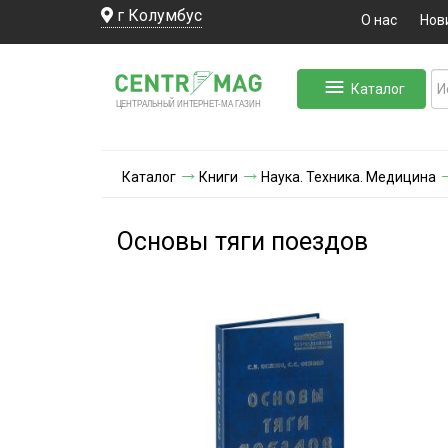
г Колумбус
О нас
Нов
Каталог
ЛЬНЫЙ ИНТЕРНЕТ-МА
ЦЕНТ
Р
А
Г
А
ЗИН
Каталог
Книги
Наука. Техника. Медицина
Основы тяги поездов