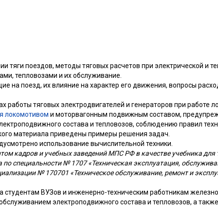
ии тяги поездов, методы тяговых расчетов при электрической и те
ами, тепловозами и их обслуживание.
е на поезд, их влияние на характер его движения, вопросы расхо
ах работы тяговых электродвигателей и генераторов при работе л
я локомотивом
и моторвагонным подвижным составом, предупре
лектроподвижного состава и тепловозов, соблюдению правил техн
кого материала приведены примеры решения задач.
дусмотрено использование вычислительной техники.
том кадров и учебных заведений МПС РФ в качестве учебника для 
 по специальности № 1707 «Техническая эксплуатация, обслужива
циализации № 170701 «Техническое обслуживание, ремонт и экспл
а студентам ВУЗов и инженерно-техническим работникам железно
 обслуживанием электроподвижного состава и тепловозов, а такж