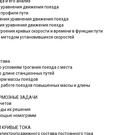
да и его анализ
 уравнения движения поезда
 профиля пути
шения уравнения движения поезда
ния уравнения движения поезда
троения кривых скорости и времени в функции пути
а методом установившихся скоростей
става
по условиям трогания поезда с места
по длине станционных путей
норм массы поездов
ри работе поездов повышенных массы и длины
РМОЗНЫЕ ЗАДАЧИ
счетов
оды их решения
омощью номограмм
 КРИВЫЕ ТОКА
 электроподвижного состава постоянного тока