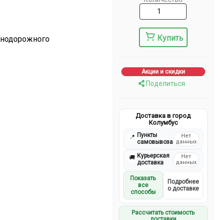
Купить
знодорожного
Акции и скидки
Поделиться
Доставка в город
Колумбус
Пункты
Нет
📍
самовывоза
данных
Курьерская
Нет
🚚
доставка
данных
Показать
Подробнее
все
о доставке
способы
Рассчитать стоимость
доставки