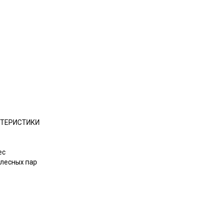
КТЕРИСТИКИ
ес
олесных пар