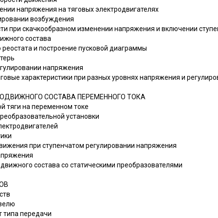
нении напряжения на тяговых электродвигателях
лировании возбуждения
ости при скачкообразном изменении напряжения и включении ступ
вижного состава
го реостата и построение пусковой диаграммы
отерь
регулировании напряжения
тяговые характеристики при разных уровнях напряжения и регулир
ОДВИЖНОГО СОСТАВА ПЕРЕМЕННОГО ТОКА
ой тяги на переменном токе
преобразовательной установки
электродвигателей
тики
 движения при ступенчатом регулировании напряжения
напряжения
подвижного состава со статическими преобразователями
ОВ
ств
изелю
от типа передачи