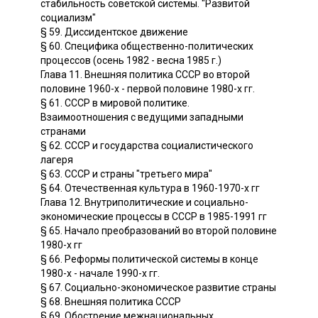
стабильность советской системы. "Развитой
социализм"
§ 59. Диссидентское движение
§ 60. Специфика общественно-политических
процессов (осень 1982 - весна 1985 г.)
Глава 11. Внешняя политика СССР во второй
половине 1960-х - первой половине 1980-х гг.
§ 61. СССР в мировой политике.
Взаимоотношения с ведущими западными
странами
§ 62. СССР и государства социалистического
лагеря
§ 63. СССР и страны "третьего мира"
§ 64. Отечественная культура в 1960-1970-х гг
Глава 12. Внутриполитические и социально-
экономические процессы в СССР в 1985-1991 гг
§ 65. Начало преобразований во второй половине
1980-х гг
§ 66. Реформы политической системы в конце
1980-х - начале 1990-х гг.
§ 67. Социально-экономическое развитие страны
§ 68. Внешняя политика СССР
§ 69. Обострение межнациональных