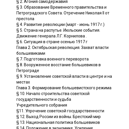
§ 2. Агония самодержавия
§ 3. Образование Временного правительства и
Петроградского Совета. Отречение Николая II от
престола
§ 4. Развитие революции (март - июнь 1917 г.)
§ 5. Страна на распутье. Июльские события.
Движение генерала Л.Г. Корнилова .
§ 6. Ситуация в стране осенью 1917 г
Глава 2. Октябрьская революция. Захват власти
большевиками
§ 7. Подготовка военного переворота
§ 8. Вооруженное восстание большевиков в
Петрограде
§ 9. Установление советской власти в центре и на
местах
Глава 3. Формирование большевистского режима
§ 10. Начало строительства советской
государственности и судьба
Учредительного собрания
§11. Упрочение советской государственности
§ 12. Выход России из войны. Брестский мир
§ 13. Национальная политика большевиков
§ 14. Положение в экономике. Усиление