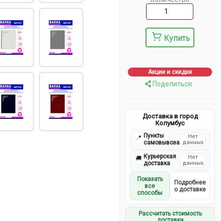
Купить
Акции и скидки
Поделиться
Доставка в город
Колумбус
Пункты
Нет
📍
самовывоза
данных
Курьерская
Нет
🚚
доставка
данных
Показать
Подробнее
все
о доставке
способы
Рассчитать стоимость
доставки