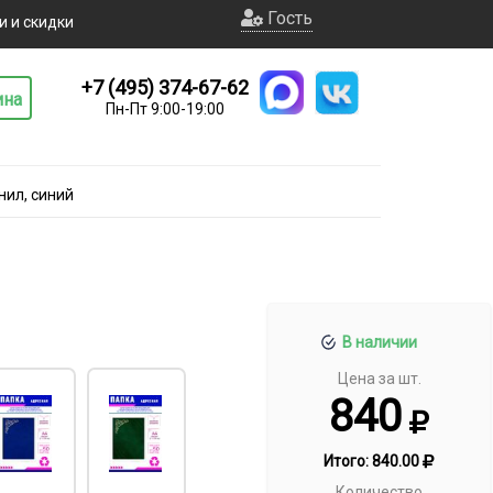
Гость
и и скидки
+7 (495) 374-67-62
ина
Пн-Пт 9:00-19:00
нил, синий
В наличии
Цена за шт.
840
Итого:
840.00
Количество