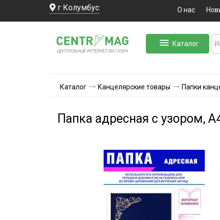
г Колумбус
О нас
Нов
Каталог
ЛЬНЫЙ ИНТЕРНЕТ-МА
ЦЕНТ
Р
А
Г
А
ЗИН
Каталог
Канцелярские товары
Папки канц
Папка адресная с узором, А