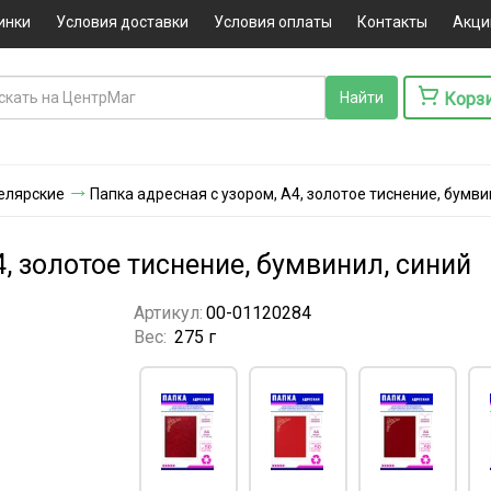
инки
Условия доставки
Условия оплаты
Контакты
Акци
Корз
елярские
Папка адресная с узором, А4, золотое тиснение, бумви
4, золотое тиснение, бумвинил, синий
Артикул:
00-01120284
Вес:
275 г