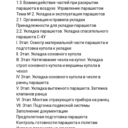
1.3. Взаимодействие частей при раскрытии
парашюта в воздухе. Управление парашютом
Тема № 2. Укладка и эксплуатация парашютов
2.1. Организация и правила укладки.
Принадлежности для укладки парашютов
2.2. Укладка парашютов. Укладка спасательного
парашюта С-4У
I. Этап. Осмотр материальной части парашюта и
подготовка купола к укладке
II. Этап. Укладка основного купола
III. Этап. Натягивание чехла на купол. Укладка
строп основного купола и вершины купола в
чехол
IV. Этап. Укладка основного купола в чехле в
ранец парашюта
V. Этап. Укладка вытяжного парашюта. Затяжка
клапанов ранца
VI. Этап. Монтаж страхующего прибора на ранец
VII. Этап. Подгонка подвесной системы
Заполнение документации
Предполетная подготовка парашюта
Контроль готовности парашюта к полетам