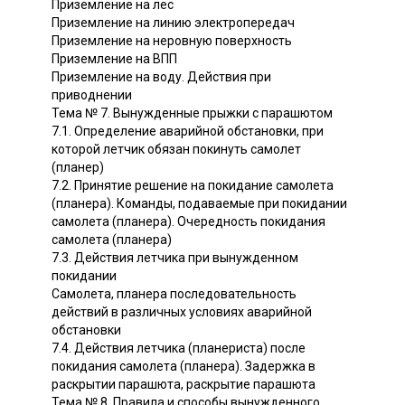
Приземление на лес
Приземление на линию электропередач
Приземление на неровную поверхность
Приземление на ВПП
Приземление на воду. Действия при
приводнении
Тема № 7. Вынужденные прыжки с парашютом
7.1. Определение аварийной обстановки, при
которой летчик обязан покинуть самолет
(планер)
7.2. Принятие решение на покидание самолета
(планера). Команды, подаваемые при покидании
самолета (планера). Очередность покидания
самолета (планера)
7.3. Действия летчика при вынужденном
покидании
Самолета, планера последовательность
действий в различных условиях аварийной
обстановки
7.4. Действия летчика (планериста) после
покидания самолета (планера). Задержка в
раскрытии парашюта, раскрытие парашюта
Тема № 8. Правила и способы вынужденного